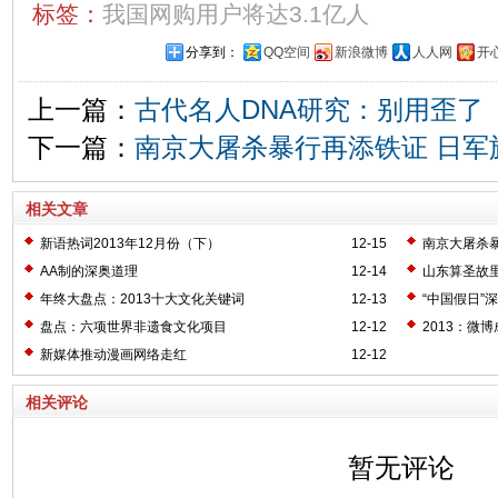
标签：
我国网购用户将达3.1亿人
分享到：
QQ空间
新浪微博
人人网
开
上一篇：
古代名人DNA研究：别用歪了
下一篇：
南京大屠杀暴行再添铁证 日军
相关文章
新语热词2013年12月份（下）
12-15
南京大屠杀
AA制的深奥道理
12-14
山东算圣故
年终大盘点：2013十大文化关键词
12-13
“中国假日”
盘点：六项世界非遗食文化项目
12-12
2013：微
新媒体推动漫画网络走红
12-12
相关评论
暂无评论