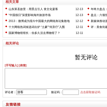
相关文章
山东算圣故里：用景点引人 拿文化宴客
12-13
年终大盘点：
“中国假日”深度影响海外旅游市场
12-13
盘点：六项
2013：微博成为现今中国最大的网络舆论集散地
12-12
新媒体推动
十大网络热词候选词出炉 “土豪”“何弃疗”入围
12-11
评：美食街
国家博物馆馆长：你多久没去博物馆了？
12-11
相关评论
暂无评论
[手写输入]
[表情]
评论者：
验证码：
点击获取验证码