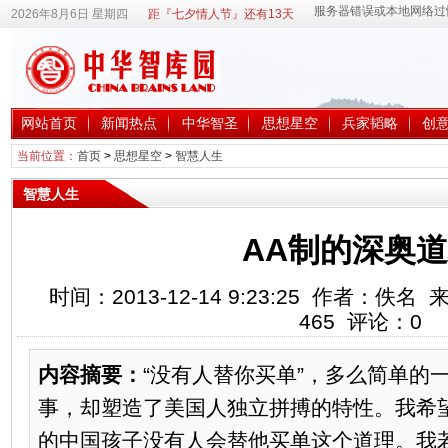
2026年8月6日 星期四
距『七夕情人节』还有13天
网站首页
新闻热点
中华智圣
思想星空
兵家韬略
创
当前位置：
首页
>
思想星空
>
智慧人生
智慧人生
AA制的深奥
时间：2013-12-14 9:23:25 作者：
465
评论：
0
内容摘要：
“没有人替你买单”，多么简单的
事，却塑造了美国人独立拼搏的特性。我希
的中国孩子没有人会替他买单这个道理。我