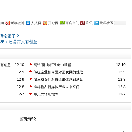
空间
新浪微博
人人网
开心网
百度空间
和讯
天涯社区
博物馆了？
网友：还是古人有创意
人有创意
12-10
网络“新成语”生命力旺盛
12-10
12-9
传统企业如何面对互联网的挑战
12-9
12-9
仅三成女性对自己形体感到满意
12-8
12-8
谁将抢占新媒体产业未来空间
12-8
12-7
每天六转能增寿
12-7
暂无评论