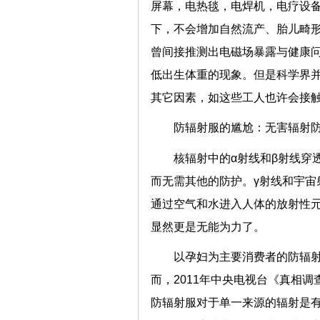
屏幕，电热毯，电焊机，电疗设
下，不会增加自然流产、胎儿畸
曾间接推测出电磁场暴露与健康
低出生体重的现象。但是科学界
其它因素，如这些工人也许会接
防辐射服的尴尬：无害辐射
核辐射中的α射线和β射线穿
而无需其他的防护。γ射线和宇宙
通过空气和水进入人体的放射性
显然更是无能为力了。
以孕妇为主要消费者的防辐
而，2011年中央电视台《真相
防辐射服对于单一来源的辐射是