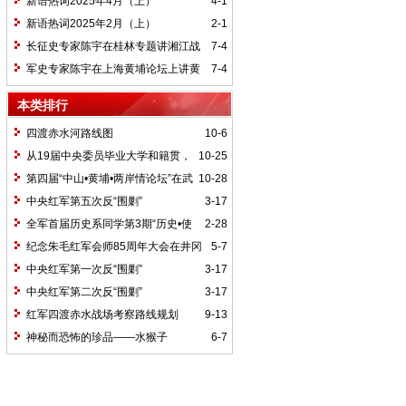
新语热词2025年4月（上）
4-1
新语热词2025年2月（上）
2-1
长征史专家陈宇在桂林专题讲湘江战
7-4
役精神
军史专家陈宇在上海黄埔论坛上讲黄
7-4
埔精神与国家统一大业
本类排行
四渡赤水河路线图
10-6
从19届中央委员毕业大学和籍贯，
10-25
看当代中国文化区域积淀
第四届“中山•黄埔•两岸情论坛”在武
10-28
汉举行
中央红军第五次反“围剿”
3-17
全军首届历史系同学第3期“历史•使
2-28
命”论坛纪要
纪念朱毛红军会师85周年大会在井冈
5-7
山召开
中央红军第一次反“围剿”
3-17
中央红军第二次反“围剿”
3-17
红军四渡赤水战场考察路线规划
9-13
神秘而恐怖的珍品——水猴子
6-7