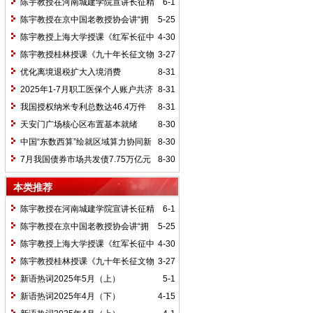
陈宇教授在河南城建学院宣讲长征精
6-1
神及红25军长征史
陈宇教授在京中国老教授协会讲“拥
5-25
抱中华新文明”
陈宇教授上海大学授课《红军长征中
4-30
的黄埔师生》
陈宇教授桂林授课《九十年长征文物
3-27
鉴赏》
优化离境退税扩大入境消费
8-31
2025年1-7月职工医保个人账户共济
8-31
2.31亿人次 共济金额304.57亿元
我国授权纳米专利总数达46.4万件
8-31
天安门广场核心区布置基本就绪
8-30
中国“东数西算”绘就区域算力协同新
8-30
图景
7月我国债券市场共发债7.75万亿元
8-30
本类推荐
陈宇教授在河南城建学院宣讲长征精
6-1
神及红25军长征史
陈宇教授在京中国老教授协会讲“拥
5-25
抱中华新文明”
陈宇教授上海大学授课《红军长征中
4-30
的黄埔师生》
陈宇教授桂林授课《九十年长征文物
3-27
鉴赏》
新语热词2025年5月（上）
5-1
新语热词2025年4月（下）
4-15