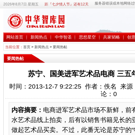
2026年8月7日 星期五
距『七夕情人节』还有12天
网站首页
新闻热点
中华智圣
思想星空
兵家韬略
创
当前位置：
首页
>
新闻热点
>
要闻热帖
要闻热帖
苏宁、国美进军艺术品电商 三五
时间：2013-12-7 9:22:25 作者：佚名
论：
0
内容摘要：
电商进军艺术品市场不新鲜，前有
水艺术品线上拍卖，后有以销售书籍见长的
做起艺术品买卖。不过，此番无论是苏宁的“