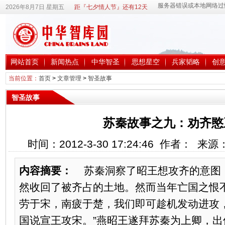
2026年8月7日 星期五
距『七夕情人节』还有12天
网站首页
新闻热点
中华智圣
思想星空
兵家韬略
创
当前位置：
首页
>
文章管理
>
智圣故事
智圣故事
苏秦故事之九：劝齐愍
时间：2012-3-30 17:24:46 作者： 来
内容摘要：
苏秦洞察了昭王想攻齐的意图，
然收回了被齐占的土地。然而当年亡国之恨
劳于宋，南疲于楚，我们即可趁机发动进攻
国说宣王攻宋。”燕昭王遂拜苏秦为上卿，出使齐