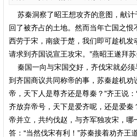
苏秦洞察了昭王想攻齐的意图，献计于
回了被齐占的土地。然而当年亡国之恨
西劳于宋，南疲于楚，我们即可趁机发
请求到齐国说宣王攻宋。”燕昭王遂拜
秦国一向与宋国交好，齐伐宋就必须
到齐国商议共同称帝的事，苏秦趁机劝
帝，天下人是尊齐还是尊秦？”齐王说：“
齐放弃帝号，天下是爱齐呢，还是爱秦？”
帝并立，共约伐赵，与齐军独攻宋，哪
答：“当然伐宋有利！”苏秦接着劝齐王