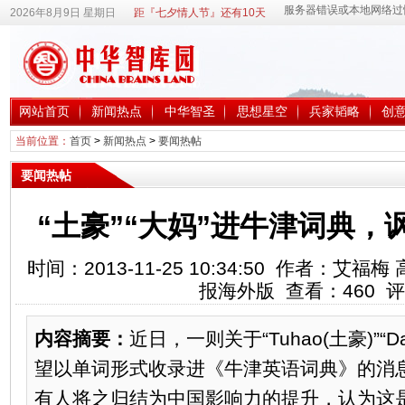
2026年8月9日 星期日
距『七夕情人节』还有10天
网站首页
新闻热点
中华智圣
思想星空
兵家韬略
创
当前位置：
首页
>
新闻热点
>
要闻热帖
要闻热帖
“土豪”“大妈”进牛津词典，
时间：2013-11-25 10:34:50 作者：艾
报海外版 查看：
460
评
内容摘要：
近日，一则关于“Tuhao(土豪)”“
望以单词形式收录进《牛津英语词典》的消
有人将之归结为中国影响力的提升，认为这