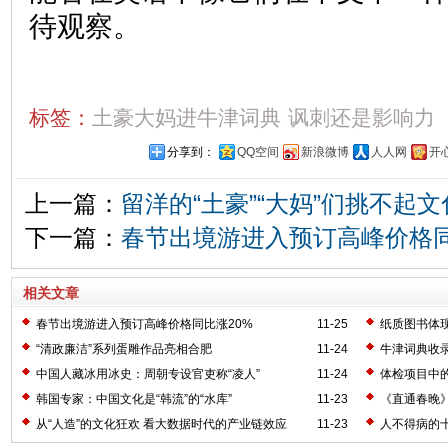
待观察。
标签：
土豪大妈进牛津词典
讽刺还是影响力
分享到：
QQ空间
新浪微博
人人网
开
上一篇：
留洋的“土豪”“大妈”们挑不起
下一篇：
春节出境游进入预订高峰价格同
相关文章
春节出境游进入预订高峰价格同比涨20%
11-25
纸质图书体
“清政廉洁”系列蛋雕作品亮相合肥
11-24
牛津词典收录
中国人藏冰用冰史：周朝专设官吏称“凌人”
11-24
体检项目中
韩国专家：中国文化是“韩流”的“水库”
11-23
《直通春晚
从“人造”的文化狂欢 看大数据时代的产业链效应
11-23
人不得病的