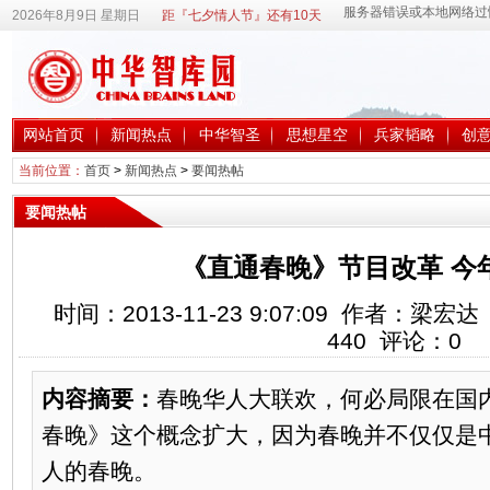
2026年8月9日 星期日
距『七夕情人节』还有10天
网站首页
新闻热点
中华智圣
思想星空
兵家韬略
创
当前位置：
首页
>
新闻热点
>
要闻热帖
要闻热帖
《直通春晚》节目改革 今
时间：2013-11-23 9:07:09 作者：
440
评论：
0
内容摘要：
春晚华人大联欢，何必局限在国
春晚》这个概念扩大，因为春晚并不仅仅是
人的春晚。