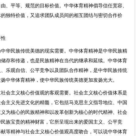
自由、平等、规范的目标价值。中华体育精神倡导信任宽容、
体的独特价值，又追求团队成员间的相互团结与密切合作价
要性
扬中华民族传统美德的现实需要。中华体育精神是中华民族精
的储存和传递，也是民族精神在当代的继承和延续。中华体育
义、乐观自信、公平竞争以及团队合作精神，是中华民族传统
发扬中华体育精神，使中华民族传统美德更加发扬光大。
立社会主义核心价值观的客观需要。社会主义核心价值体系是
社会主义先进文化的精髓，它包括马克思主义指导地位、中国
主义为核心的民族精神和以改革创新为核心的时代精神、社会
华民族宝贵的精神财富，它所呈现出来的爱国主义、公平竞
奉献等精神与社会主义核心价值观高度吻合，可以说中华体育