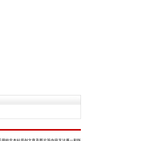
采用的非本站原创文章及图片等内容无法逐一和版