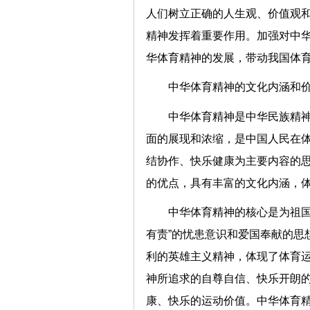
人们树立正确的人生观、价值观
精神发挥着重要作用。加强对中
华体育精神的发展，带动我国体
中华体育精神的文化内涵和
中华体育精神是中华民族精
面的展现和浓缩，是中国人民在
结协作、快乐健康为主要内容的
的优点，具有丰富的文化内涵，
中华体育精神的核心是为祖国
有责”的忧患意识和爱国奉献的思
利的英雄主义精神，体现了体育
神所追求的自尊自信、快乐开朗
康、快乐的运动价值。中华体育