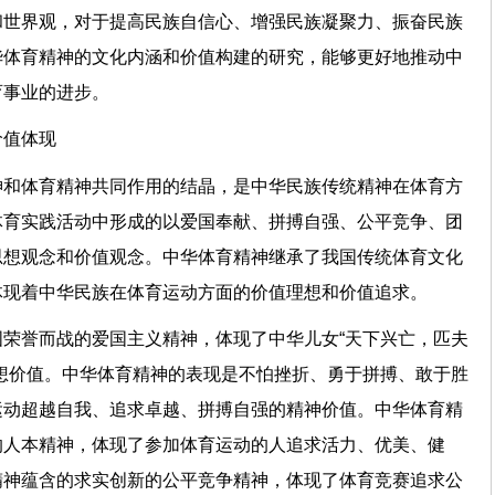
和世界观，对于提高民族自信心、增强民族凝聚力、振奋民族
华体育精神的文化内涵和价值构建的研究，能够更好地推动中
育事业的进步。
价值体现
神和体育精神共同作用的结晶，是中华民族传统精神在体育方
体育实践活动中形成的以爱国奉献、拼搏自强、公平竞争、团
思想观念和价值观念。中华体育精神继承了我国传统体育文化
体现着中华民族在体育运动方面的价值理想和价值追求。
荣誉而战的爱国主义精神，体现了中华儿女“天下兴亡，匹夫
想价值。中华体育精神的表现是不怕挫折、勇于拼搏、敢于胜
运动超越自我、追求卓越、拼搏自强的精神价值。中华体育精
的人本精神，体现了参加体育运动的人追求活力、优美、健
精神蕴含的求实创新的公平竞争精神，体现了体育竞赛追求公