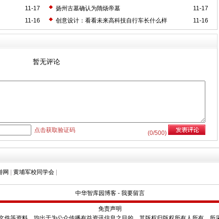
11-17
扬州古墓确认为隋炀帝墓
11-17
11-16
创意设计：看看未来高科技自行车长什么样
11-16
暂无评论
点击获取验证码
(
0
/500)
游网
|
黄埔军校同学会
|
中华智库园博客
-
我要留言
免责声明
件等资料，均出于为公众传播有益资讯信息之目的，其版权归版权所有人所有。所