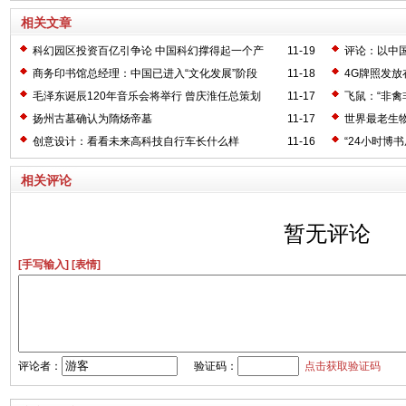
相关文章
科幻园区投资百亿引争论 中国科幻撑得起一个产
11-19
评论：以中
业？
商务印书馆总经理：中国已进入“文化发展”阶段
11-18
4G牌照发放
毛泽东诞辰120年音乐会将举行 曾庆淮任总策划
11-17
飞鼠：“非禽非
扬州古墓确认为隋炀帝墓
11-17
世界最老生物
创意设计：看看未来高科技自行车长什么样
11-16
“24小时博
相关评论
暂无评论
[手写输入]
[表情]
评论者：
验证码：
点击获取验证码