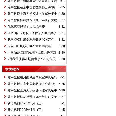
陈宇教授在河南城建学院宣讲长征精
6-1
神及红25军长征史
陈宇教授在京中国老教授协会讲“拥
5-25
抱中华新文明”
陈宇教授上海大学授课《红军长征中
4-30
的黄埔师生》
陈宇教授桂林授课《九十年长征文物
3-27
鉴赏》
优化离境退税扩大入境消费
8-31
2025年1-7月职工医保个人账户共济
8-31
2.31亿人次 共济金额304.57亿元
我国授权纳米专利总数达46.4万件
8-31
天安门广场核心区布置基本就绪
8-30
中国“东数西算”绘就区域算力协同新
8-30
图景
7月我国债券市场共发债7.75万亿元
8-30
本类推荐
陈宇教授在河南城建学院宣讲长征精
6-1
神及红25军长征史
陈宇教授在京中国老教授协会讲“拥
5-25
抱中华新文明”
陈宇教授上海大学授课《红军长征中
4-30
的黄埔师生》
陈宇教授桂林授课《九十年长征文物
3-27
鉴赏》
新语热词2025年5月（上）
5-1
新语热词2025年4月（下）
4-15