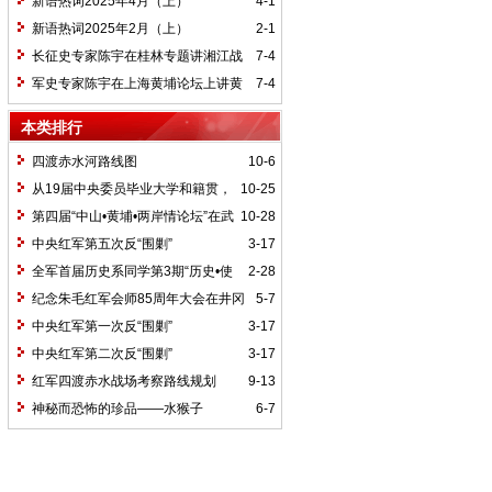
新语热词2025年4月（上）
4-1
新语热词2025年2月（上）
2-1
长征史专家陈宇在桂林专题讲湘江战
7-4
役精神
军史专家陈宇在上海黄埔论坛上讲黄
7-4
埔精神与国家统一大业
本类排行
四渡赤水河路线图
10-6
从19届中央委员毕业大学和籍贯，
10-25
看当代中国文化区域积淀
第四届“中山•黄埔•两岸情论坛”在武
10-28
汉举行
中央红军第五次反“围剿”
3-17
全军首届历史系同学第3期“历史•使
2-28
命”论坛纪要
纪念朱毛红军会师85周年大会在井冈
5-7
山召开
中央红军第一次反“围剿”
3-17
中央红军第二次反“围剿”
3-17
红军四渡赤水战场考察路线规划
9-13
神秘而恐怖的珍品——水猴子
6-7