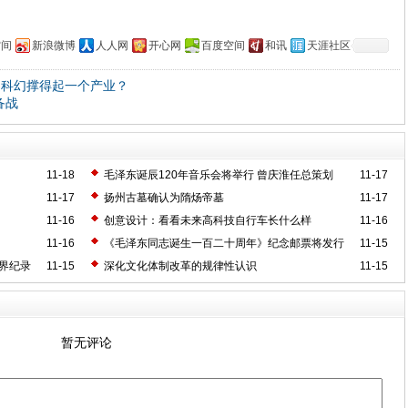
空间
新浪微博
人人网
开心网
百度空间
和讯
天涯社区
国科幻撑得起一个产业？
备战
11-18
毛泽东诞辰120年音乐会将举行 曾庆淮任总策划
11-17
11-17
扬州古墓确认为隋炀帝墓
11-17
11-16
创意设计：看看未来高科技自行车长什么样
11-16
11-16
《毛泽东同志诞生一百二十周年》纪念邮票将发行
11-15
界纪录
11-15
深化文化体制改革的规律性认识
11-15
暂无评论