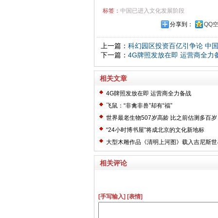
标签：
中国已进入文化发展阶段
分享到：
QQ
上一篇：
科幻园区投资百亿引争论 中
下一篇：
4G牌照发放在即 运营商全力
相关文章
4G牌照发放在即 运营商全力备战
飞鼠：“非禽非兽”却有“福”
世界最老生物507岁高龄 比之前估测多百岁
“24小时博书屋”将成北京的文化新地标
大型木雕作品《清明上河图》载入吉尼斯世
相关评论
[手写输入]
[表情]