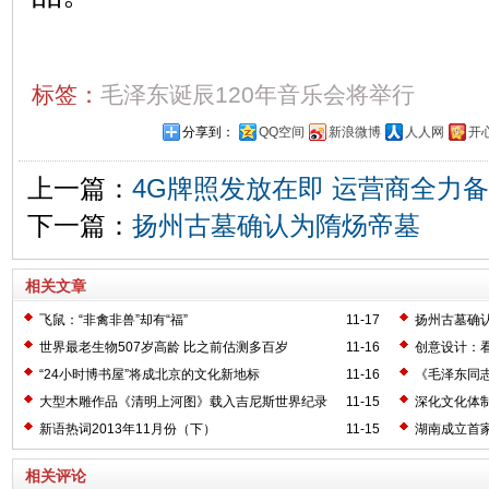
标签：
毛泽东诞辰120年音乐会将举行
分享到：
QQ空间
新浪微博
人人网
开
上一篇：
4G牌照发放在即 运营商全力
下一篇：
扬州古墓确认为隋炀帝墓
相关文章
飞鼠：“非禽非兽”却有“福”
11-17
扬州古墓确
世界最老生物507岁高龄 比之前估测多百岁
11-16
创意设计：
“24小时博书屋”将成北京的文化新地标
11-16
《毛泽东同
大型木雕作品《清明上河图》载入吉尼斯世界纪录
11-15
深化文化体
新语热词2013年11月份（下）
11-15
湖南成立首
相关评论