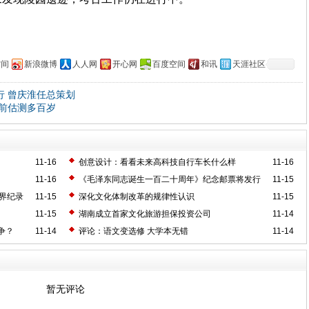
空间
新浪微博
人人网
开心网
百度空间
和讯
天涯社区
行 曾庆淮任总策划
之前估测多百岁
11-16
创意设计：看看未来高科技自行车长什么样
11-16
11-16
《毛泽东同志诞生一百二十周年》纪念邮票将发行
11-15
界纪录
11-15
深化文化体制改革的规律性认识
11-15
11-15
湖南成立首家文化旅游担保投资公司
11-14
争？
11-14
评论：语文变选修 大学本无错
11-14
暂无评论