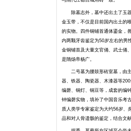
除墓志外，墓中还出土了玉器
金玉带，不仅是目前国内出土的
的实物。四件铜铺首通体鎏金，兽
内两颗牙齿鉴定为50岁左右的男
金铜铺首及大量文官俑、武士俑
是隋炀帝杨广。
二号墓为腰鼓形砖室墓，由
器、铁器、陶瓷器、木漆器等20
编磬、铜灯、铜豆等，成套的编钟
钟编磬实物，填补了中国音乐考
质人类学专家鉴定为大约56岁、
品和对人骨遗骸的鉴定，结合
据悉，墓葬所在区域至今尚