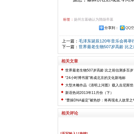
标签：
扬州古墓确认为隋炀帝墓
分享到：
QQ
上一篇：
毛泽东诞辰120年音乐会将举
下一篇：
世界最老生物507岁高龄 比
相关文章
世界最老生物507岁高龄 比之前估测多百岁
“24小时博书屋”将成北京的文化新地标
大型木雕作品《清明上河图》载入吉尼斯世
新语热词2013年11月份（下）
“曹操DNA鉴定”被热炒：将再现名人故里之
相关评论
[手写输入]
[表情]