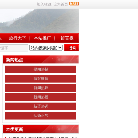
加入收藏
设为首页
地
旅行天下
本站推广
留言板
新闻热点
要闻热帖
博客微博
新闻热议
新闻热播
新语热词
弘扬正气
本类更新