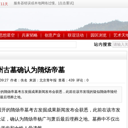
11天
思想星空
兵家韬略
创意产业
联谊活动
园区浏览
艺术天
州古墓确认为隋炀帝墓
 10:09:27 作者：佚名 来源：北京青年报 查看：
439
评论：
0
开的隋炀帝墓考古发掘成果新闻发布会获悉，此前在该市发现的疑似隋炀帝陵经
最后埋葬之地。
召开的隋炀帝墓考古发掘成果新闻发布会获悉，此前在该市发
论证，确认为隋炀帝杨广与萧后最后埋葬之地。墓葬中不仅出