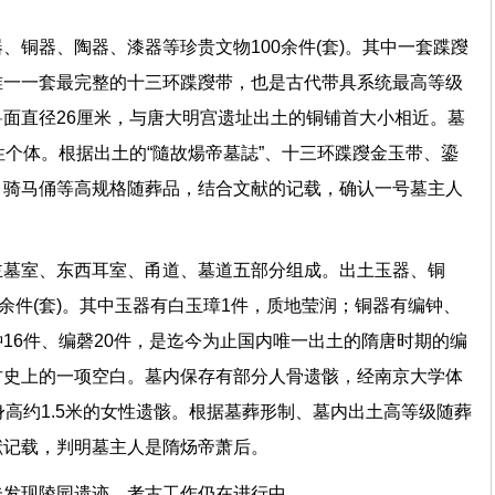
、铜器、陶器、漆器等珍贵文物100余件(套)。其中一套蹀躞
唯一一套最完整的十三环蹀躞带，也是古代带具系统最高等级
面直径26厘米，与唐大明宫遗址出土的铜铺首大小相近。墓
性个体。根据出土的“隨故煬帝墓誌”、十三环蹀躞金玉带、鎏
、骑马俑等高规格随葬品，结合文献的记载，确认一号墓主人
主墓室、东西耳室、甬道、墓道五部分组成。出土玉器、铜
0余件(套)。其中玉器有白玉璋1件，质地莹润；铜器有编钟、
16件、编磬20件，是迄今为止国内唯一出土的隋唐时期的编
古史上的一项空白。墓内保存有部分人骨遗骸，经南京大学体
身高约1.5米的女性遗骸。根据墓葬形制、墓内出土高等级随葬
文献记载，判明墓主人是隋炀帝萧后。
未发现陵园遗迹，考古工作仍在进行中。