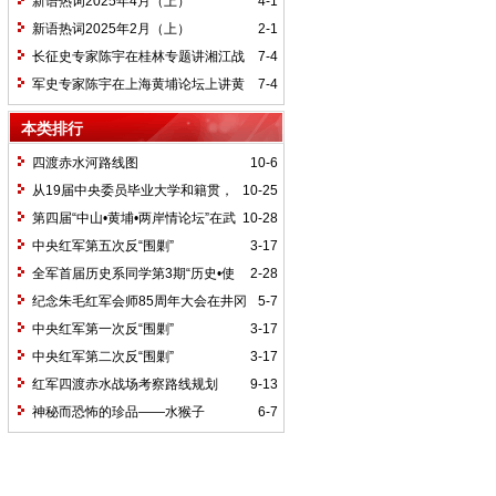
新语热词2025年4月（上）
4-1
新语热词2025年2月（上）
2-1
长征史专家陈宇在桂林专题讲湘江战
7-4
役精神
军史专家陈宇在上海黄埔论坛上讲黄
7-4
埔精神与国家统一大业
本类排行
四渡赤水河路线图
10-6
从19届中央委员毕业大学和籍贯，
10-25
看当代中国文化区域积淀
第四届“中山•黄埔•两岸情论坛”在武
10-28
汉举行
中央红军第五次反“围剿”
3-17
全军首届历史系同学第3期“历史•使
2-28
命”论坛纪要
纪念朱毛红军会师85周年大会在井冈
5-7
山召开
中央红军第一次反“围剿”
3-17
中央红军第二次反“围剿”
3-17
红军四渡赤水战场考察路线规划
9-13
神秘而恐怖的珍品——水猴子
6-7