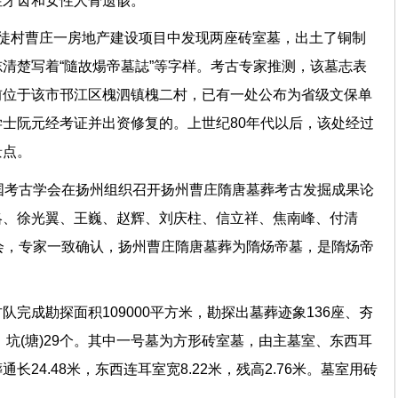
男性牙齿和女性人骨遗骸。
司徒村曹庄一房地产建设项目中发现两座砖室墓，出土了铜制
清楚写着“隨故煬帝墓誌”等字样。考古专家推测，该墓志表
前位于该市邗江区槐泗镇槐二村，已有一处公布为省级文保单
士阮元经考证并出资修复的。上世纪80年代以后，该处经过
游景点。
国考古学会在扬州组织召开扬州曹庄隋唐墓葬考古发掘成果论
略、徐光翼、王巍、赵辉、刘庆柱、信立祥、焦南峰、付清
会，专家一致确认，扬州曹庄隋唐墓葬为隋炀帝墓，是隋炀帝
。
完成勘探面积109000平方米，勘探出墓葬迹象136座、夯
、坑(塘)29个。其中一号墓为方形砖室墓，由主墓室、东西耳
24.48米，东西连耳室宽8.22米，残高2.76米。墓室用砖