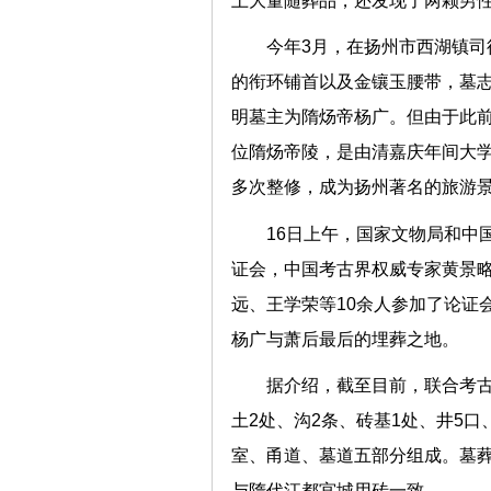
土大量随葬品，还发现了两颗
今年3月，在扬州市西湖镇
的衔环铺首以及金镶玉腰带，墓志
明墓主为隋炀帝杨广。但由于此
位隋炀帝陵，是由清嘉庆年间大学
多次整修，成为扬州著名的旅
16日上午，国家文物局和中
证会，中国考古界权威专家黄景
远、王学荣等10余人参加了论证
杨广与萧后最后的埋葬之地
据介绍，截至目前，联合考古队
土2处、沟2条、砖基1处、井5口
室、甬道、墓道五部分组成。墓葬通长
与隋代江都宫城用砖一致。