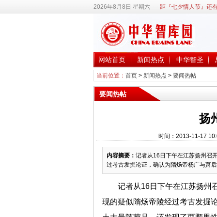
2026年8月8日 星期六
距『七夕情人节』还有
网站首页
新闻热点
中华智圣
当前位置：
首页
>
新闻热点
>
要闻热帖
要闻热帖
扬
时间：2013-11-17
内容摘要：
记者从16日下午在江苏扬州召
过考古发掘论证，确认为隋炀帝杨广与萧后
记者从16日下午在江苏扬州
现的疑似隋炀帝陵经过考古发掘