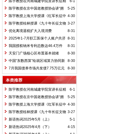
陈宇教授在河南城建学院宣讲长征精
6-1
神及红25军长征史
陈宇教授在京中国老教授协会讲“拥
5-25
抱中华新文明”
陈宇教授上海大学授课《红军长征中
4-30
的黄埔师生》
陈宇教授桂林授课《九十年长征文物
3-27
鉴赏》
优化离境退税扩大入境消费
8-31
2025年1-7月职工医保个人账户共济
8-31
2.31亿人次 共济金额304.57亿元
我国授权纳米专利总数达46.4万件
8-31
天安门广场核心区布置基本就绪
8-30
中国“东数西算”绘就区域算力协同新
8-30
图景
7月我国债券市场共发债7.75万亿元
8-30
本类推荐
陈宇教授在河南城建学院宣讲长征精
6-1
神及红25军长征史
陈宇教授在京中国老教授协会讲“拥
5-25
抱中华新文明”
陈宇教授上海大学授课《红军长征中
4-30
的黄埔师生》
陈宇教授桂林授课《九十年长征文物
3-27
鉴赏》
新语热词2025年5月（上）
5-1
新语热词2025年4月（下）
4-15