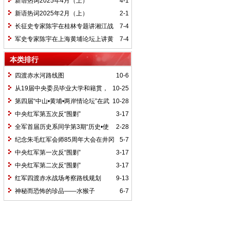
新语热词2025年4月（上）
4-1
新语热词2025年2月（上）
2-1
长征史专家陈宇在桂林专题讲湘江战
7-4
役精神
军史专家陈宇在上海黄埔论坛上讲黄
7-4
埔精神与国家统一大业
本类排行
四渡赤水河路线图
10-6
从19届中央委员毕业大学和籍贯，
10-25
看当代中国文化区域积淀
第四届“中山•黄埔•两岸情论坛”在武
10-28
汉举行
中央红军第五次反“围剿”
3-17
全军首届历史系同学第3期“历史•使
2-28
命”论坛纪要
纪念朱毛红军会师85周年大会在井冈
5-7
山召开
中央红军第一次反“围剿”
3-17
中央红军第二次反“围剿”
3-17
红军四渡赤水战场考察路线规划
9-13
神秘而恐怖的珍品——水猴子
6-7