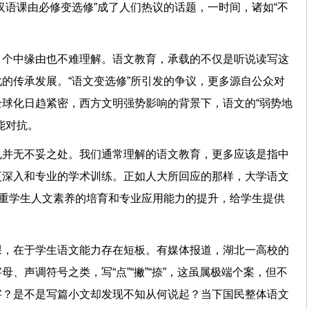
汉语课由必修变选修”成了人们热议的话题，一时间，诸如“不
四起。
，个中缘由也不难理解。语文教育，承载的不仅是听说读写这
的传承发展。“语文变选修”所引发的争议，更多源自公众对
球化日趋紧密，西方文明强势影响的背景下，语文的“弱势地
的本能对抗。
也并无不妥之处。我们通常理解的语文教育，更多应该是指中
更深入和专业的学术训练。正如人大所回应的那样，大学语文
注重学生人文素养的培育和专业应用能力的提升，给学生提供
课，在于学生语文能力存在短板。有媒体报道，湖北一高校的
、声调符号之类，写“点”“撇”“捺”，这虽属极端个案，但不
字？是不是写篇小文却发现不知从何说起？当下国民整体语文