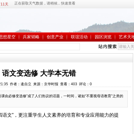
11天
思想星空
兵家韬略
创意产业
联谊活动
园区浏览
艺术天
：语文变选修 大学本无错
 9:21:35 作者：逄自立 来源：京华时报 查看：
403
评论：
0
语课由必修变选修”成了人们热议的话题，一时间，诸如“不重视母语教育”之类的
四语文”，更注重学生人文素养的培育和专业应用能力的提