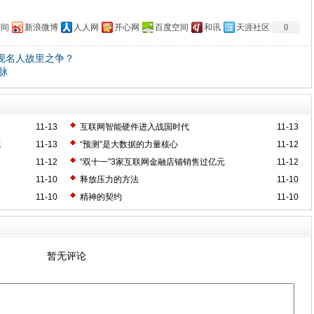
空间
新浪微博
人人网
开心网
百度空间
和讯
天涯社区
0
再现名人故里之争？
脉
11-13
互联网智能硬件进入战国时代
11-13
式
11-13
“预测”是大数据的力量核心
11-12
11-12
“双十一”3家互联网金融店铺销售过亿元
11-12
11-10
释放压力的方法
11-10
11-10
精神的契约
11-10
暂无评论