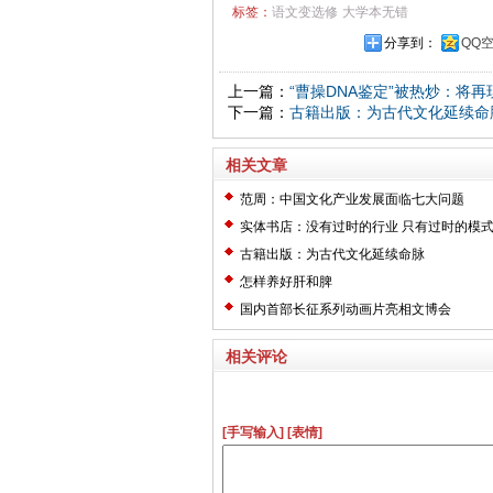
标签：
语文变选修
大学本无错
分享到：
QQ
上一篇：
“曹操DNA鉴定”被热炒：将
下一篇：
古籍出版：为古代文化延续命
相关文章
范周：中国文化产业发展面临七大问题
实体书店：没有过时的行业 只有过时的模
古籍出版：为古代文化延续命脉
怎样养好肝和脾
国内首部长征系列动画片亮相文博会
相关评论
[手写输入]
[表情]