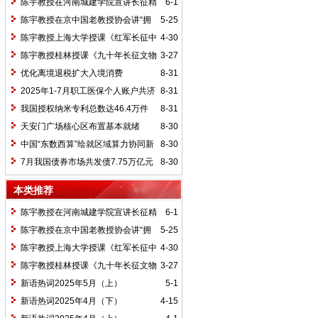
陈宇教授在河南城建学院宣讲长征精
6-1
神及红25军长征史
陈宇教授在京中国老教授协会讲“拥
5-25
抱中华新文明”
陈宇教授上海大学授课《红军长征中
4-30
的黄埔师生》
陈宇教授桂林授课《九十年长征文物
3-27
鉴赏》
优化离境退税扩大入境消费
8-31
2025年1-7月职工医保个人账户共济
8-31
2.31亿人次 共济金额304.57亿元
我国授权纳米专利总数达46.4万件
8-31
天安门广场核心区布置基本就绪
8-30
中国“东数西算”绘就区域算力协同新
8-30
图景
7月我国债券市场共发债7.75万亿元
8-30
本类推荐
陈宇教授在河南城建学院宣讲长征精
6-1
神及红25军长征史
陈宇教授在京中国老教授协会讲“拥
5-25
抱中华新文明”
陈宇教授上海大学授课《红军长征中
4-30
的黄埔师生》
陈宇教授桂林授课《九十年长征文物
3-27
鉴赏》
新语热词2025年5月（上）
5-1
新语热词2025年4月（下）
4-15