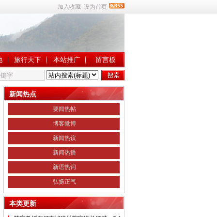
加入收藏
设为首页
地
旅行天下
本站推广
留言板
新闻热点
要闻热帖
博客微博
新闻热议
新闻热播
新语热词
弘扬正气
本类更新