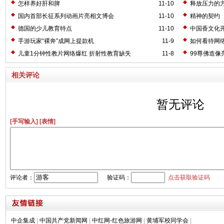
怎样养好肝和脾
11-10
释放压力的
国内首部长征系列动画片亮相文博会
11-10
精神的契约
德国的少儿教育特点
11-10
中国香文化开
手游玩家“裸奔”成网上提款机
11-9
如何看待网
儿童1分钟性教片网络爆红 折射性教育缺失
11-8
99尊佛造像
相关评论
暂无评论
[手写输入]
[表情]
评论者：
验证码：
点击获取验证码
中企集成
|
中国共产党新闻网
|
中红网-红色旅游网
|
黄埔军校同学会
|