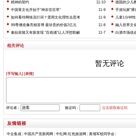
精神的契约
11-10
德国的少儿
中国香文化开始于“神农尝百草”
11-9
手游玩家“裸
如何看待网络流行词？需用文化理性去思考
11-9
儿童1分钟性
99尊佛造像亮相首博 最珍贵的价值2亿元
11-8
融入世界文
秦始皇陵又有新发现 “百戏俑”让人浮想联翩
11-7
白酒市场或会
相关评论
暂无评论
[手写输入]
[表情]
评论者：
验证码：
点击获取验证码
中企集成
|
中国共产党新闻网
|
中红网-红色旅游网
|
黄埔军校同学会
|