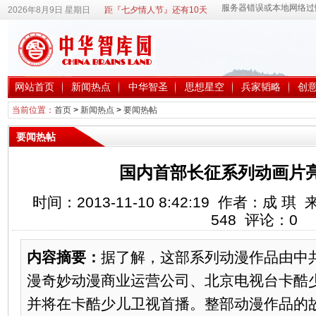
2026年8月9日 星期日
距『七夕情人节』还有10天
网站首页
新闻热点
中华智圣
思想星空
兵家韬略
创
当前位置：
首页
>
新闻热点
>
要闻热帖
要闻热帖
国内首部长征系列动画片
时间：2013-11-10 8:42:19 作者：成
548
评论：
0
内容摘要：
据了解，这部系列动漫作品由中
漫奇妙动漫商业运营公司、北京电视台卡酷
并将在卡酷少儿卫视首播。整部动漫作品的