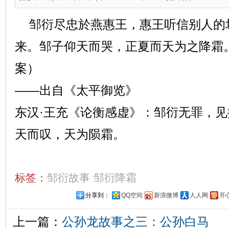
邹衍尽忠於燕惠王，惠王听信别人的
来。邹子仰天而哭，正夏而天为之降霜
案）
——出自《太平御览》
东汉·王充《论衡感虚》：邹衍无罪，
天而叹，天为陨霜。
标签：
邹衍故事
邹衍降霜
分享到：
QQ空间
新浪微博
人人网
开
上一篇：
公孙龙故事之三：公孙白马