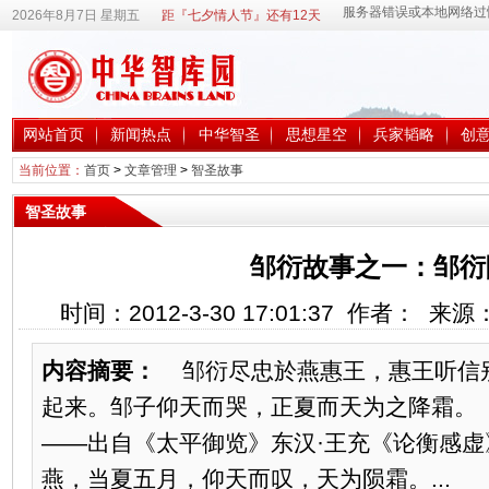
2026年8月7日 星期五
距『七夕情人节』还有12天
网站首页
新闻热点
中华智圣
思想星空
兵家韬略
创
当前位置：
首页
>
文章管理
>
智圣故事
智圣故事
邹衍故事之一：邹衍
时间：2012-3-30 17:01:37 作者： 来
内容摘要：
邹衍尽忠於燕惠王，惠王听信
起来。邹子仰天而哭，正夏而天为之降霜。
——出自《太平御览》东汉·王充《论衡感
燕，当夏五月，仰天而叹，天为陨霜。...