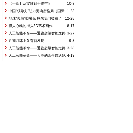
【手绘】从零维到十维空间
10-8
中国“领导力”助力更均衡格局（国际
1-23
论道）
地球“素颜”照曝光 原来我们被骗了
12-28
好久
摄人心魄的街头3D艺术画作
8-17
人工智能革命——通往超级智能之路
3-27
（1）
近期月球上又有新发现
9-8
人工智能革命——通往超级智能之路
3-28
（2）
人工智能革命——人类的永生或灭绝
4-13
（9）