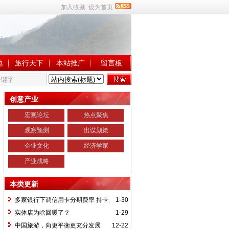
加入收藏
设为首页
地
旅行天下
本站推广
留言板
创意产业
宏观论坛
热点聚焦
观察预测
出谋划策
企业文化
经济学家
产业战略
本类更新
多家银行下调信用卡分期费率 持卡
1-30
人小心“被分期”
实体店为啥回暖了？
1-29
中国旅游，向更平衡更充分发展
12-22