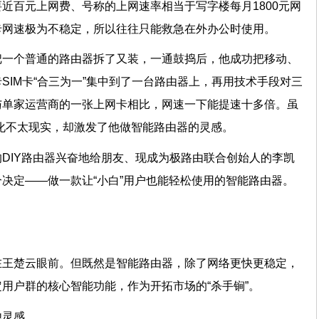
近百元上网费、号称的上网速率相当于写字楼每月1800元网
卡网速极为不稳定，所以往往只能救急在外办公时使用。
把一个普通的路由器拆了又装，一通鼓捣后，他成功把移动、
SIM卡“合三为一”集中到了一台路由器上，再用技术手段对三
与单家运营商的一张上网卡相比，网速一下能提速十多倍。虽
市场化不太现实，却激发了他做智能路由器的灵感。
DIY路由器兴奋地给朋友、现成为极路由联合创始人的李凯
决定——做一款让“小白”用户也能轻松使用的智能路由器。
型
在王楚云眼前。但既然是智能路由器，除了网络更快更稳定，
定用户群的核心智能功能，作为开拓市场的“杀手锏”。
了他灵感。