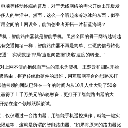
板电脑等移动终端的普及，对于无线网络的需求开始出现爆发
许多人的生活中。然而，这么一个听起来冷冰冰的东西，似乎
应用空间的上网设备，能为创业者开拓一片新蓝海吗？
手机，智能路由器就是智能手机。虽然全国的骨干网络越铺越
然有交通拥堵一样，智能路由器不再是简单、生硬的信号转化
交通’，实现数据‘邮局’速度向数据‘快递’速度的转变。”
爱人对上网不便的抱怨而产生的需求为契机，王楚云和团队开始
的极路由，摒弃传统做硬件的思维，用互联网平台的思路来打
和他带领的团队已经在一年的时间内从10几人壮大到了50余
但赢得了上千万美元的A轮融资，更打开了智能路由器的大
司也开始在这个领域跃跃欲试。
置，仅仅通过一台路由器，用智能手机遥控操作，就能一键实
限速等，这就是所谓的智能路由器。“如果将原来的路由器比