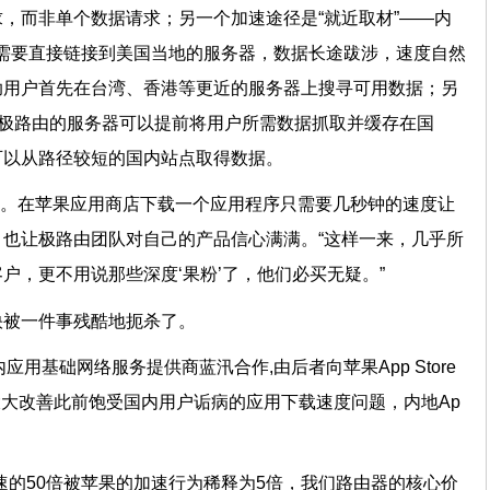
，而非单个数据请求；另一个加速途径是“就近取材”——内
内容，需要直接链接到美国当地的服务器，数据长途跋涉，速度自然
助用户首先在台湾、香港等更近的服务器上搜寻可用数据；另
，极路由的服务器可以提前将用户所需数据抓取并缓存在国
就可以从路径较短的国内站点取得数据。
下线。在苹果应用商店下载一个应用程序只需要几秒钟的速度让
也让极路由团队对自己的产品信心满满。“这样一来，几乎所
客户，更不用说那些深度‘果粉’了，他们必买无疑。”
很快被一件事残酷地扼杀了。
内应用基础网络服务提供商蓝汛合作,由后者向苹果App Store
，大大改善此前饱受国内用户诟病的应用下载速度问题，内地Ap
。
速的50倍被苹果的加速行为稀释为5倍，我们路由器的核心价