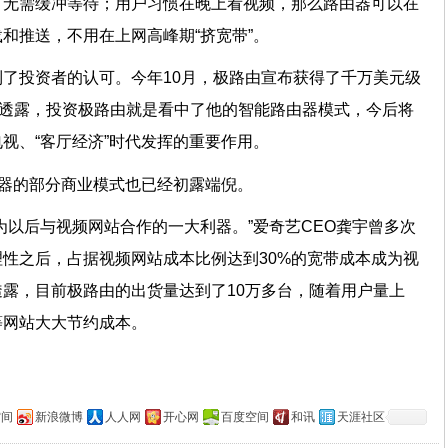
，无需缓冲等待；用户习惯在晚上看视频，那么路由器可以在
载和推送，不用在上网高峰期“挤宽带”。
了投资者的认可。今年10月，极路由宣布获得了千万美元级
浩透露，投资极路由就是看中了他的智能路由器模式，今后将
电视、“客厅经济”时代发挥的重要作用。
路由器的部分商业模式也已经初露端倪。
为以后与视频网站合作的一大利器。”爱奇艺CEO龚宇曾多次
性之后，占据视频网站成本比例达到30%的宽带成本成为视
露，目前极路由的出货量达到了10万多台，随着用户量上
等网站大大节约成本。
空间
新浪微博
人人网
开心网
百度空间
和讯
天涯社区