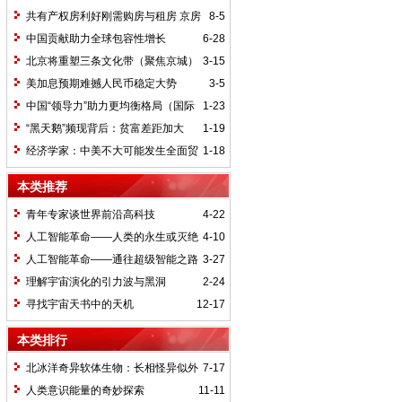
共有产权房利好刚需购房与租房 京房
8-5
价将再难现疯涨
中国贡献助力全球包容性增长
6-28
北京将重塑三条文化带（聚焦京城）
3-15
美加息预期难撼人民币稳定大势
3-5
中国“领导力”助力更均衡格局（国际
1-23
论道）
“黑天鹅”频现背后：贫富差距加大
1-19
（环球热点）
经济学家：中美不大可能发生全面贸
1-18
易战
本类推荐
青年专家谈世界前沿高科技
4-22
人工智能革命——人类的永生或灭绝
4-10
（6）
人工智能革命——通往超级智能之路
3-27
（1）
理解宇宙演化的引力波与黑洞
2-24
寻找宇宙天书中的天机
12-17
本类排行
北冰洋奇异软体生物：长相怪异似外
7-17
星生命
人类意识能量的奇妙探索
11-11