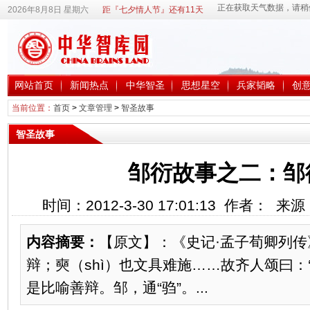
2026年8月8日 星期六
距『七夕情人节』还有11天
网站首页
新闻热点
中华智圣
思想星空
兵家韬略
创
当前位置：
首页
>
文章管理
>
智圣故事
智圣故事
邹衍故事之二：邹
时间：2012-3-30 17:01:13 作者： 
内容摘要：
【原文】：《史记·孟子荀卿列传
辩；奭（shì）也文具难施……故齐人颂曰：‘
是比喻善辩。邹，通“驺”。...