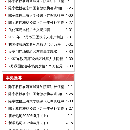
陈宇教授在河南城建学院宣讲长征精
6-1
神及红25军长征史
陈宇教授在京中国老教授协会讲“拥
5-25
抱中华新文明”
陈宇教授上海大学授课《红军长征中
4-30
的黄埔师生》
陈宇教授桂林授课《九十年长征文物
3-27
鉴赏》
优化离境退税扩大入境消费
8-31
2025年1-7月职工医保个人账户共济
8-31
2.31亿人次 共济金额304.57亿元
我国授权纳米专利总数达46.4万件
8-31
天安门广场核心区布置基本就绪
8-30
中国“东数西算”绘就区域算力协同新
8-30
图景
7月我国债券市场共发债7.75万亿元
8-30
本类推荐
陈宇教授在河南城建学院宣讲长征精
6-1
神及红25军长征史
陈宇教授在京中国老教授协会讲“拥
5-25
抱中华新文明”
陈宇教授上海大学授课《红军长征中
4-30
的黄埔师生》
陈宇教授桂林授课《九十年长征文物
3-27
鉴赏》
新语热词2025年5月（上）
5-1
新语热词2025年4月（下）
4-15