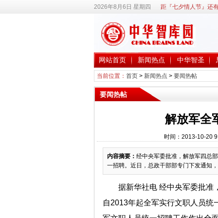
2026年8月6日 星期四
距『七夕情人节』还有
网站首页
新闻热点
中华智圣
当前位置：
首页
>
新闻热点
>
要闻热帖
要闻热帖
解放军全
时间：2013-10-2
内容摘要：
经中央军委批准，解放军四总部
一招聘。近日，总政干部部专门下发通知，
据新华社电 经中央军委批准
自2013年起全军实行文职人员统