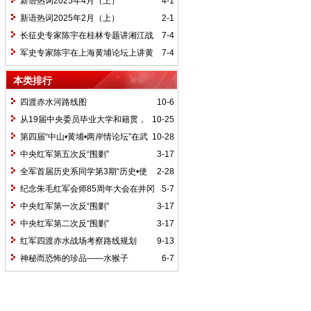
新语热词2025年4月（上）
4-1
新语热词2025年2月（上）
2-1
长征史专家陈宇在桂林专题讲湘江战
7-4
役精神
军史专家陈宇在上海黄埔论坛上讲黄
7-4
埔精神与国家统一大业
本类排行
四渡赤水河路线图
10-6
从19届中央委员毕业大学和籍贯，
10-25
看当代中国文化区域积淀
第四届“中山•黄埔•两岸情论坛”在武
10-28
汉举行
中央红军第五次反“围剿”
3-17
全军首届历史系同学第3期“历史•使
2-28
命”论坛纪要
纪念朱毛红军会师85周年大会在井冈
5-7
山召开
中央红军第一次反“围剿”
3-17
中央红军第二次反“围剿”
3-17
红军四渡赤水战场考察路线规划
9-13
神秘而恐怖的珍品——水猴子
6-7