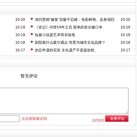
10-20
清代壁画“修复”后惨不忍睹：色彩鲜艳、反差强烈
10-20
10-19
《史记》问世54年之后 迎来的首次修订本
10-19
10-19
短篇小说是艺术而非练笔
10-18
10-18
剧院靠什么吸引观众 培育为城市文化品牌？
10-18
10-17
勿忘申遗的宗旨 文化遗产不是提款机
10-17
暂无评论
点击获取验证码
(
0
/500)