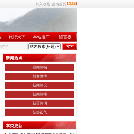
加入收藏
设为首页
地
旅行天下
本站推广
留言板
新闻热点
要闻热帖
博客微博
新闻热议
新闻热播
新语热词
弘扬正气
本类更新