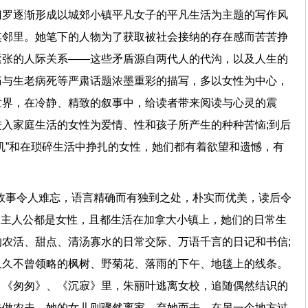
门罗逐渐形成以城郊小镇平凡女子的平凡生活为主题的写作风
其邻里。她笔下的人物为了获取被社会接纳的存在感而苦苦挣
紧张的人际关系——这些矛盾源自两代人的代沟，以及人生的
痛与生老病死等严肃话题浓墨重彩的描写，多以女性为中心，
世界，在冷静、精致的叙事中，给读者带来阅读与心灵的震
入家庭生活的女性为爱情、性和孩子所产生的种种苦恼;到后
机”和在琐碎生活中挣扎的女性，她们都有着欲望和遗憾，有
故事令人难忘，语言精确而有独到之处，朴实而优美，读后令
，主人公都是女性，且都生活在加拿大小镇上，她们的日常生
农活、甜点、清汤寡水的日常交际、万语千言的日记和书信;
久久不曾领略的枫树、野菊花、落雨的下午、地毯上的线条。
、《匆匆》、《沉寂》里，朱丽叶逃离女校，追随偶然结识的
去做农夫，她的女儿则骤然离家，弃她而去，在另一个地方过