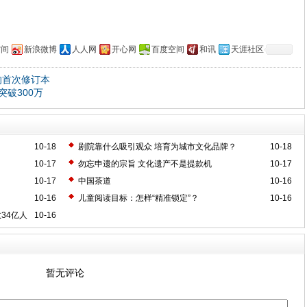
空间
新浪微博
人人网
开心网
百度空间
和讯
天涯社区
的首次修订本
破300万
10-18
剧院靠什么吸引观众 培育为城市文化品牌？
10-18
10-17
勿忘申遗的宗旨 文化遗产不是提款机
10-17
10-17
中国茶道
10-16
10-16
儿童阅读目标：怎样“精准锁定”？
10-16
34亿人
10-16
暂无评论