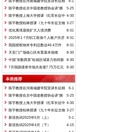
陈宇教授在河南城建学院宣讲长征精
6-1
神及红25军长征史
陈宇教授在京中国老教授协会讲“拥
5-25
抱中华新文明”
陈宇教授上海大学授课《红军长征中
4-30
的黄埔师生》
陈宇教授桂林授课《九十年长征文物
3-27
鉴赏》
优化离境退税扩大入境消费
8-31
2025年1-7月职工医保个人账户共济
8-31
2.31亿人次 共济金额304.57亿元
我国授权纳米专利总数达46.4万件
8-31
天安门广场核心区布置基本就绪
8-30
中国“东数西算”绘就区域算力协同新
8-30
图景
7月我国债券市场共发债7.75万亿元
8-30
本类推荐
陈宇教授在河南城建学院宣讲长征精
6-1
神及红25军长征史
陈宇教授在京中国老教授协会讲“拥
5-25
抱中华新文明”
陈宇教授上海大学授课《红军长征中
4-30
的黄埔师生》
陈宇教授桂林授课《九十年长征文物
3-27
鉴赏》
新语热词2025年5月（上）
5-1
新语热词2025年4月（下）
4-15