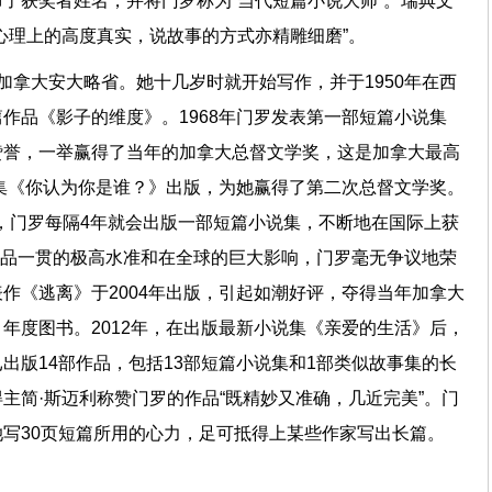
了获奖者姓名，并将门罗称为“当代短篇小说大师”。瑞典文
有心理上的高度真实，说故事的方式亦精雕细磨”。
于加拿大安大略省。她十几岁时就开始写作，并于1950年在西
作品《影子的维度》。1968年门罗发表第一部短篇小说集
赞誉，一举赢得了当年的加拿大总督文学奖，这是加拿大最高
说集《你认为你是谁？》出版，为她赢得了第二次总督文学奖。
年里，门罗每隔4年就会出版一部短篇小说集，不断地在国际上获
于作品一贯的极高水准和在全球的巨大影响，门罗毫无争议地荣
作《逃离》于2004年出版，引起如潮好评，夺得当年加拿大
年度图书。2012年，在出版最新小说集《亲爱的生活》后，
出版14部作品，包括13部短篇小说集和1部类似故事集的长
主简·斯迈利称赞门罗的作品“既精妙又准确，几近完美”。门
她写30页短篇所用的心力，足可抵得上某些作家写出长篇。