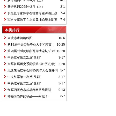
新语热词2025年4月（上）
4-1
新语热词2025年2月（上）
2-1
长征史专家陈宇在桂林专题讲湘江战
7-4
役精神
军史专家陈宇在上海黄埔论坛上讲黄
7-4
埔精神与国家统一大业
本类排行
四渡赤水河路线图
10-6
从19届中央委员毕业大学和籍贯，
10-25
看当代中国文化区域积淀
第四届“中山•黄埔•两岸情论坛”在武
10-28
汉举行
中央红军第五次反“围剿”
3-17
全军首届历史系同学第3期“历史•使
2-28
命”论坛纪要
纪念朱毛红军会师85周年大会在井冈
5-7
山召开
中央红军第一次反“围剿”
3-17
中央红军第二次反“围剿”
3-17
红军四渡赤水战场考察路线规划
9-13
神秘而恐怖的珍品——水猴子
6-7