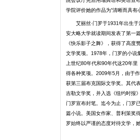
院会议厅先后用瑞典语和英语宣布
学院评价她的作品为“清晰而具
艾丽丝·门罗于1931年出生
安大略大学就读期间发表了第一篇
《快乐影子之舞》，获得了高度
文学奖项。1978年，门罗的小
上世纪80年代和90年代这20
得各种奖项。2009年5月，由
获第三届布克国际文学奖。其代表
吉勒文学奖，并入选《纽约时报》
门罗宣布封笔。迄今为止，门罗已
篇小说。美国女作家、普利策奖得
罗始终以严谨的态度对待文学，