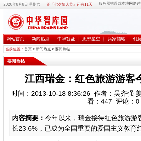
2026年8月8日 星期六
距『七夕情人节』还有11天
网站首页
新闻热点
中华智圣
思想星空
兵家韬略
创
当前位置：
首页
>
新闻热点
>
要闻热帖
要闻热帖
江西瑞金：红色旅游游客今
时间：2013-10-18 8:36:26 作者：吴
看：
447
评论：
0
内容摘要：
今年以来，瑞金接待红色旅游游客
长23.6%，已成为全国重要的爱国主义教育