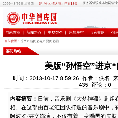
2026年8月6日 星期四
距『七夕情人节』还有13天
网站首页
新闻热点
中华智圣
思想星空
兵家韬略
创
当前位置：
首页
>
新闻热点
>
要闻热帖
要闻热帖
美版“孙悟空”进京“
时间：2013-10-17 8:59:26 作者：
435
评论：
0
内容摘要：
日前，音乐剧《大梦神猴》剧组
相。在这部由百老汇团队打造的音乐剧中，
阿波罗·莱文饰演，不仅有着一身黝黑的皮