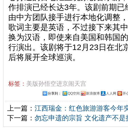
作排演已经长达3年。该剧前期已
由中方团队接手进行本地化调整
歌词主要是英语，不过接下来其中
换为汉语，即使来自美国和韩国
行演出。该剧将于12月23日在北
后将展开全球巡演。
标签：
美版孙悟空进京闹天宫
分享到：
QQ空间
新浪微博
人人网
开
上一篇：
江西瑞金：红色旅游游客今年突
下一篇：
勿忘申遗的宗旨 文化遗产不是