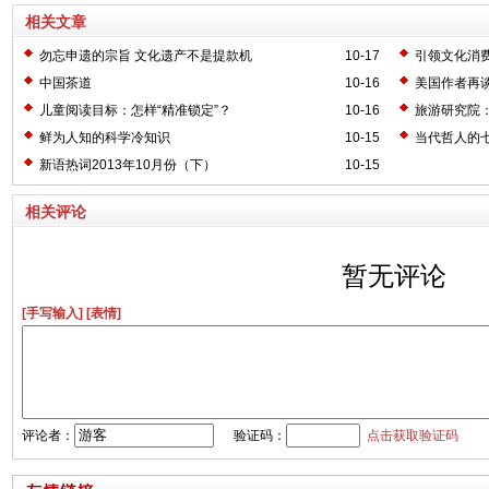
相关文章
勿忘申遗的宗旨 文化遗产不是提款机
10-17
引领文化消
中国茶道
10-16
美国作者再
儿童阅读目标：怎样“精准锁定”？
10-16
旅游研究院：
次
鲜为人知的科学冷知识
10-15
当代哲人的
新语热词2013年10月份（下）
10-15
相关评论
暂无评论
[手写输入]
[表情]
评论者：
验证码：
点击获取验证码