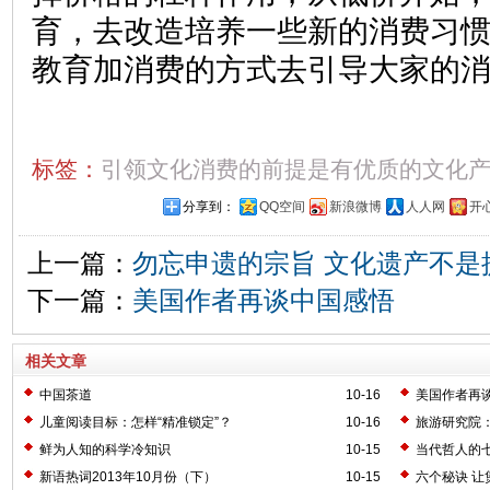
育，去改造培养一些新的消费习
教育加消费的方式去引导大家的
标签：
引领文化消费的前提是有优质的文化
分享到：
QQ空间
新浪微博
人人网
开
上一篇：
勿忘申遗的宗旨 文化遗产不是
下一篇：
美国作者再谈中国感悟
相关文章
中国茶道
10-16
美国作者再
儿童阅读目标：怎样“精准锁定”？
10-16
旅游研究院：
次
鲜为人知的科学冷知识
10-15
当代哲人的
新语热词2013年10月份（下）
10-15
六个秘诀 让