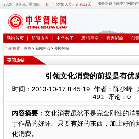
2026年8月6日 星期四
距『七夕情人节』还有12天
网站首页
新闻热点
中华智圣
思想星空
兵家韬略
创
当前位置：
首页
>
新闻热点
>
要闻热帖
要闻热帖
引领文化消费的前提是有优
时间：2013-10-17 8:45:19 作者：陈
491
评论：
0
内容摘要：
文化消费虽然不是完全刚性的消
于作品的好坏。只要有好的东西，加上好的
化消费。