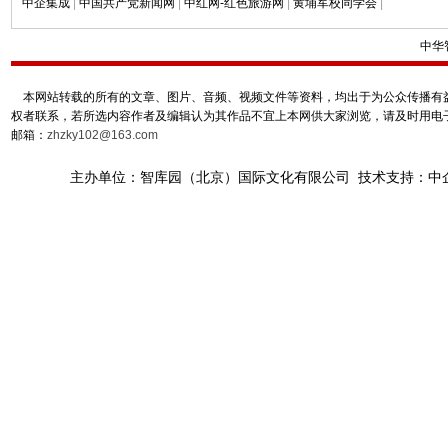
中企集成
|
中国共产党新闻网
|
中红网-红色旅游网
|
黄埔军校同学会
|
中华
本网站转载的所有的文章、图片、音频、视频文件等资料，均出于为公众传播有益
权者联系，若所选内容作者及编辑认为其作品不宜上本网供大家浏览，请及时用电
邮箱：
zhzky102@163.com
主办单位：智库园（北京）国际文化有限公司 技术支持：中