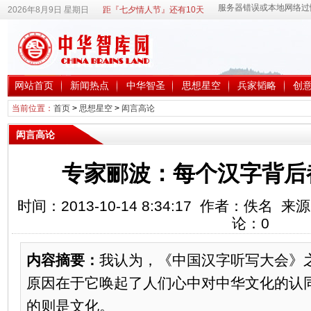
2026年8月9日 星期日
距『七夕情人节』还有10天
网站首页
新闻热点
中华智圣
思想星空
兵家韬略
创
当前位置：
首页
>
思想星空
>
闳言高论
闳言高论
专家郦波：每个汉字背后
时间：2013-10-14 8:34:17 作者：佚名
论：
0
内容摘要：
我认为，《中国汉字听写大会》
原因在于它唤起了人们心中对中华文化的认
的则是文化。