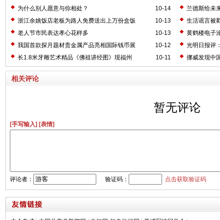
为什么别人愿意与你相处？
10-14
兰德斯给未来
浙江余姚饭店老板为路人免费送出上万份盒饭
10-13
生活谣言被
老人节市民表达孝心花样多
10-13
黄鹤楼电子
我国首款探月题材贵金属产品亮相国际钱币展
10-12
光明日报评
长1.8米牙雕艺术精品《佛祖讲经图》现福州
10-11
挪威发现中国
相关评论
暂无评论
[手写输入]
[表情]
评论者：
验证码：
点击获取验证码