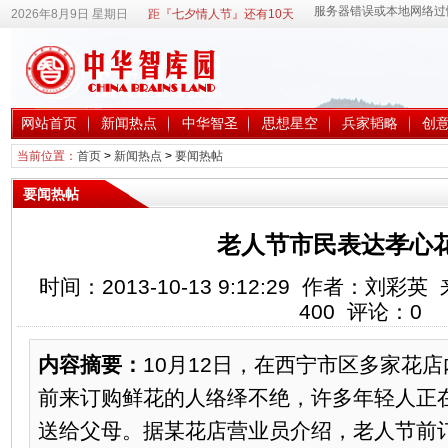
2026年8月9日 星期日
距『七夕情人节』还有10天
网站首页
新闻热点
中华智圣
思想星空
兵家韬略
创
当前位置：
首页
>
新闻热点
>
要闻热帖
要闻热帖
老人节市民表达孝心
时间：2013-10-13 9:12:29 作者：刘
400
评论：
0
内容摘要：
10月12日，在西宁市区多家花
前来订购鲜花的人络绎不绝，许多年轻人正
送给父母。据某花店营业员介绍，老人节前