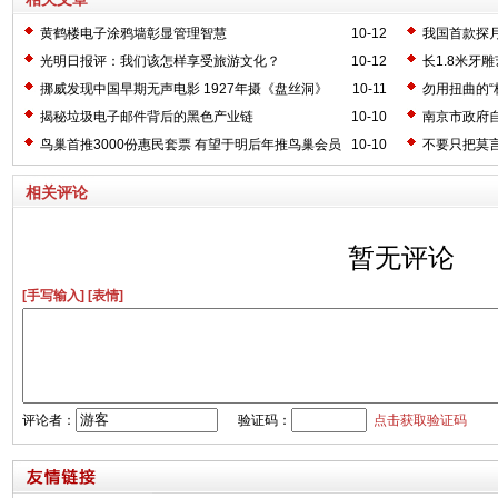
黄鹤楼电子涂鸦墙彰显管理智慧
10-12
我国首款探
光明日报评：我们该怎样享受旅游文化？
10-12
长1.8米牙
挪威发现中国早期无声电影 1927年摄《盘丝洞》
10-11
勿用扭曲的“
揭秘垃圾电子邮件背后的黑色产业链
10-10
南京市政府
鸟巢首推3000份惠民套票 有望于明后年推鸟巢会员
10-10
不要只把莫
卡
相关评论
暂无评论
[手写输入]
[表情]
评论者：
验证码：
点击获取验证码