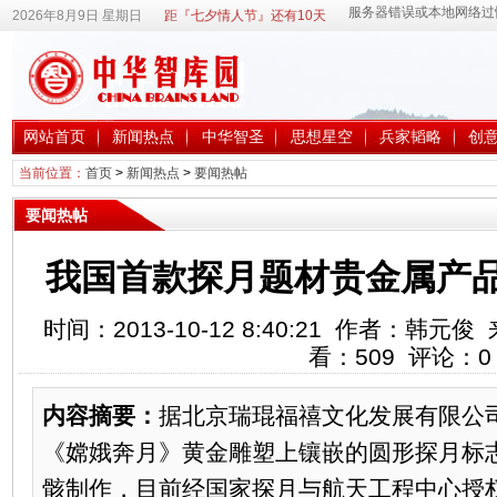
2026年8月9日 星期日
距『七夕情人节』还有10天
网站首页
新闻热点
中华智圣
思想星空
兵家韬略
创
当前位置：
首页
>
新闻热点
>
要闻热帖
要闻热帖
我国首款探月题材贵金属产
时间：2013-10-12 8:40:21 作者：韩
看：
509
评论：
0
内容摘要：
据北京瑞琨福禧文化发展有限公
《嫦娥奔月》黄金雕塑上镶嵌的圆形探月标
骸制作，目前经国家探月与航天工程中心授