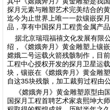
其中《嫦娥奔月》黄金雕塑是我
探月元素与雕塑艺术完美结合的
迄今为止世界上唯一一款镶嵌探
品，享有中国探月工程贵金属产
据北京瑞琨福禧文化发展有限
绍，《嫦娥奔月》黄金雕塑上镶
嫦娥二号运载火箭残骸制作，目
工程中心授权开发的探月卫星运载
块，镶嵌在《嫦娥奔月》黄金雕
自这35块残骸，加工裁剪过程由
《嫦娥奔月》黄金雕塑原型由
国探月工程首聘艺术家袁熙坤大
程取得的辉煌成就，历时半年之