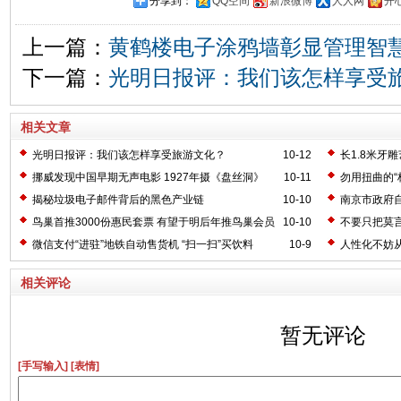
分享到：
QQ空间
新浪微博
人人网
开
上一篇：
黄鹤楼电子涂鸦墙彰显管理智
下一篇：
光明日报评：我们该怎样享受
相关文章
光明日报评：我们该怎样享受旅游文化？
10-12
长1.8米牙
挪威发现中国早期无声电影 1927年摄《盘丝洞》
10-11
勿用扭曲的“
揭秘垃圾电子邮件背后的黑色产业链
10-10
南京市政府
鸟巢首推3000份惠民套票 有望于明后年推鸟巢会员
10-10
不要只把莫
卡
微信支付“进驻”地铁自动售货机 “扫一扫”买饮料
10-9
人性化不妨从
相关评论
暂无评论
[手写输入]
[表情]