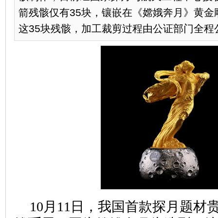
箭残骸仅有35块，镶嵌在《嫦娥奔月》黄金
这35块残骸，加工裁剪过程由公证部门全程
10月11日，我国首款探月题材