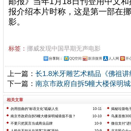
邮报》当年1月18日刊登用中文
报介绍本片时称，这是第一部在
影。
标签：
挪威发现中国早期无声电影
分享到：
QQ空间
新浪微博
人人网
开
上一篇：
长1.8米牙雕艺术精品《佛祖
下一篇：
南京市政府自拆5幢大楼保明
相关文章
勿用扭曲的“标语文化”砥砺人生
10-11
揭秘垃圾电
南京市政府自拆5幢大楼保明城墙值不值？
10-10
鸟巢首推30
卡
不要只把莫言当成商业品牌
10-9
微信支付“进
人性化不妨从女游客“方便”开始
10-9
北京民众十一