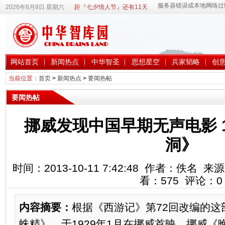
2026年8月8日 星期六
距『七夕情人节』还有11天
网站首页
新闻热点
中华智圣
思想星空
兵家韬略
创
当前位置：
首页
>
新闻热点
>
要闻热帖
要闻热帖
挪威发现中国早期无声电影 1
洞》
时间：2013-10-11 7:42:48 作者：佚名
看：
575
评论：
0
内容摘要：
根据《西游记》第72回改编的这
蛛精》，于1929年1月在挪威首映。挪威《