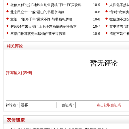
微信支付“进驻”地铁自动售货机 “扫一扫”买饮料
10-9
人性化不妨从
北京民众十一“躲”进山间书屋享清静
10-8
“菲特”吹倒
宣纸：“纸寿千年”需求不降 与书画相辉映
10-8
微信加不加
解读64年来天安门上毛泽东画像的多种版本
10-7
存史留志 “
三部门推荐优秀出版物伴孩子过假期
10-6
清朝宫廷中
相关评论
暂无评论
[手写输入]
[表情]
评论者：
验证码：
点击获取验证码