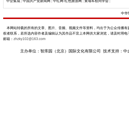
中企集成
|
中国共产党新闻网
|
中红网-红色旅游网
|
黄埔军校同学会
|
中华
本网站转载的所有的文章、图片、音频、视频文件等资料，均出于为公众传播有益
权者联系，若所选内容作者及编辑认为其作品不宜上本网供大家浏览，请及时用电
邮箱：
zhzky102@163.com
主办单位：智库园（北京）国际文化有限公司 技术支持：中