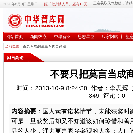
2026年8月9日 星期日
距『七夕情人节』还有10天
网站首页
新闻热点
中华智圣
思想星空
兵家韬略
创
当前位置：
首页
>
思想星空
>
闳言高论
闳言高论
不要只把莫言当成
时间：2013-10-9 8:24:30 作者：李
349
评论：
0
内容摘要：
国人素有诺奖情节，未能获奖时
可是一旦获奖后却又不知道该如何珍惜和善
品的人少，涌去莫言家乡参观的人多；人们