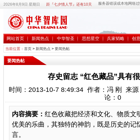
2026年8月9日 星期日
距『七夕情人节』还有10天
网站首页
新闻热点
中华智圣
思想星空
兵家韬略
创
当前位置：
首页
>
新闻热点
>
要闻热帖
要闻热帖
存史留志 “红色藏品”具有
时间：2013-10-7 8:49:34 作者：冯 刚
论：
0
内容摘要：
红色收藏把经济和文化、物质文
优美的乐曲，其独特的神韵，既是历史的记
言。