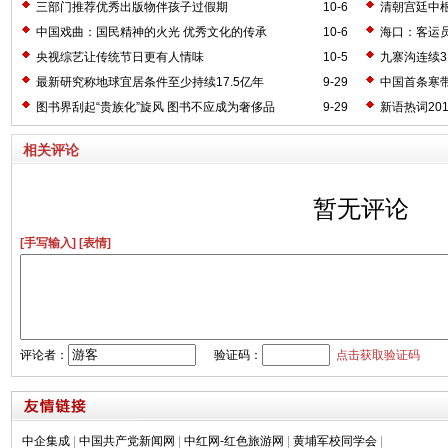
三部门推荐优秀出版物伴孩子过假期
10-6
清朝宫廷中
中国戏曲：国民精神的火光 优秀文化的传承
10-6
海口：客运员
央视综艺让传统节日更有人情味
10-5
九寨沟连续3
最新研究称地球宜居条件至少持续17.5亿年
9-29
中国首条寒带
图书界刮起“贵族化”旋风 图书不应成为奢侈品
9-29
新语热词20
相关评论
暂无评论
[手写输入]
[表情]
评论者：
验证码：
点击获取验证码
中企集成
|
中国共产党新闻网
|
中红网-红色旅游网
|
黄埔军校同学会
|