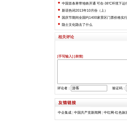
中国首条寒带地铁开通 可在-38℃环境下运
新语热词2013年10月份（上）
国庆节期间全国约1400家景区门票价格实
隐士文化隐去了什么
相关评论
[手写输入]
[表情]
评论者：
验证码：
中企集成
|
中国共产党新闻网
|
中红网-红色旅