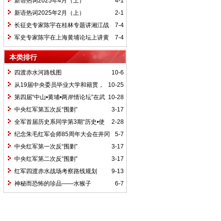
新语热词2025年4月（上）
4-1
新语热词2025年2月（上）
2-1
长征史专家陈宇在桂林专题讲湘江战
7-4
役精神
军史专家陈宇在上海黄埔论坛上讲黄
7-4
埔精神与国家统一大业
本类排行
四渡赤水河路线图
10-6
从19届中央委员毕业大学和籍贯，
10-25
看当代中国文化区域积淀
第四届“中山•黄埔•两岸情论坛”在武
10-28
汉举行
中央红军第五次反“围剿”
3-17
全军首届历史系同学第3期“历史•使
2-28
命”论坛纪要
纪念朱毛红军会师85周年大会在井冈
5-7
山召开
中央红军第一次反“围剿”
3-17
中央红军第二次反“围剿”
3-17
红军四渡赤水战场考察路线规划
9-13
神秘而恐怖的珍品——水猴子
6-7