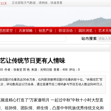
11天
思想星空
兵家韬略
创意产业
联谊活动
园区浏览
艺术天
艺让传统节日更有人情味
:01:50 作者：张春堂 郭 艳 来源：光明日报 查看：
406
评论：
0
动话题讨论量高达30余万条，位列新浪微博话题讨论量的前十位。“央视综艺”官
人次，评论数高达12万余条，通过直播节目二维码参与节目互动人数达到40万人
频道精心打造了“万家邀明月 一起过中秋”中秋十小时大型直
情、祖孙情、团队情、师生情，凸显中华民族优秀传统文化和