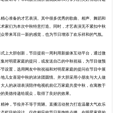
己精心准备的才艺表演。其中很多优秀的歌曲、相声、舞蹈和
艺术家们为本次中秋特意打造。同时，才艺表演无不紧扣中秋
观众带来耳目一新的感觉，也为节日增添了欢乐祥和的气氛。
形式上大胆创新，节目提前一周利用新媒体互动平台，通过微
征集对明星家庭的提问，或发送自己的中秋祝福，为节目做预
环节设置，选用网友中秋祝福和对明星家庭的提问在节目中展
各地儿女喜迎中秋的浓浓团圆情。并大胆采用小朋友与大人做
、大人的诙谐表演陪伴电视机前亿万家庭共度中秋，在寓教于
谦逊的美德传递给观众，取得了良好的效果。
目精神，节俭并不等于简陋。直播活动努力打造温馨大气欢乐
常态栏目的设计，仅作相应的节日装饰性点缀。在明星家庭的