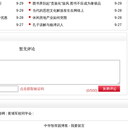
行
9-29
图书界刮起“贵族化”旋风 图书不应成为奢侈品
9-29
9-29
当代的思想文化解放发生在网络上
9-28
行优惠
9-28
休闲房地产业如何突围
9-28
9-27
孔子误解与杨溥识人
9-27
暂无评论
点击获取验证码
(
0
/500)
游网
|
黄埔军校同学会
|
中华智库园博客
-
我要留言