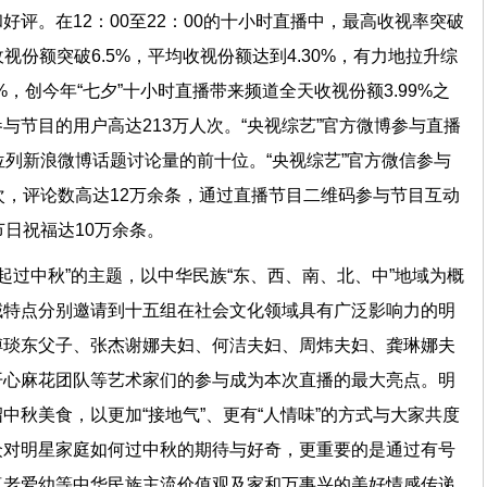
评。在12：00至22：00的十小时直播中，最高收视率突破
高收视份额突破6.5%，平均收视份额达到4.30%，有力地拉升综
%，创今年“七夕”十小时直播带来频道全天收视份额3.99%之
与节目的用户高达213万人次。“央视综艺”官方微博参与直播
位列新浪微博话题讨论量的前十位。“央视综艺”官方微信参与
次，评论数高达12万余条，通过直播节目二维码参与节目互动
节日祝福达10万余条。
一起过中秋”的主题，以中华民族“东、西、南、北、中”地域为概
域特点分别邀请到十五组在社会文化领域具有广泛影响力的明
傅琰东父子、张杰谢娜夫妇、何洁夫妇、周炜夫妇、龚琳娜夫
开心麻花团队等艺术家们的参与成为本次直播的最大亮点。明
中秋美食，以更加“接地气”、更有“人情味”的方式与大家共度
众对明星家庭如何过中秋的期待与好奇，更重要的是通过有号
尊老爱幼等中华民族主流价值观及家和万事兴的美好情感传递