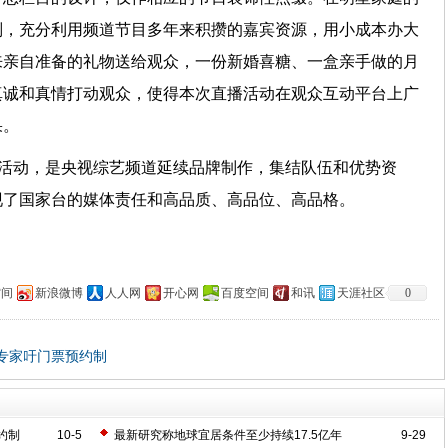
则，充分利用频道节目多年来积攒的嘉宾资源，用小成本办大
来亲自准备的礼物送给观众，一份新婚喜糖、一盒亲手做的月
真诚和真情打动观众，使得本次直播活动在观众互动平台上广
效果。
播活动，是央视综艺频道延续品牌制作，集结队伍和优势资
现了国家台的媒体责任和高品质、高品位、高品格。
空间
新浪微博
人人网
开心网
百度空间
和讯
天涯社区
0
 专家吁门票预约制
约制
10-5
最新研究称地球宜居条件至少持续17.5亿年
9-29