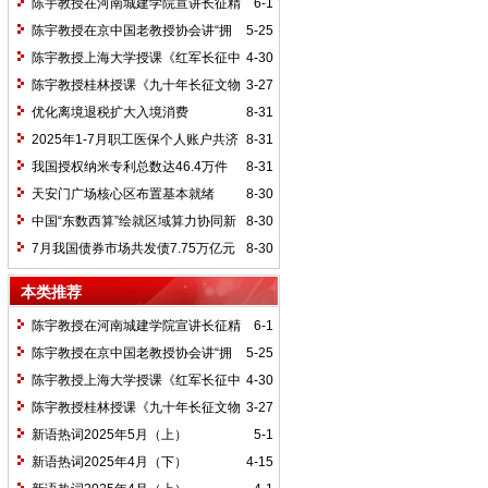
陈宇教授在河南城建学院宣讲长征精
6-1
神及红25军长征史
陈宇教授在京中国老教授协会讲“拥
5-25
抱中华新文明”
陈宇教授上海大学授课《红军长征中
4-30
的黄埔师生》
陈宇教授桂林授课《九十年长征文物
3-27
鉴赏》
优化离境退税扩大入境消费
8-31
2025年1-7月职工医保个人账户共济
8-31
2.31亿人次 共济金额304.57亿元
我国授权纳米专利总数达46.4万件
8-31
天安门广场核心区布置基本就绪
8-30
中国“东数西算”绘就区域算力协同新
8-30
图景
7月我国债券市场共发债7.75万亿元
8-30
本类推荐
陈宇教授在河南城建学院宣讲长征精
6-1
神及红25军长征史
陈宇教授在京中国老教授协会讲“拥
5-25
抱中华新文明”
陈宇教授上海大学授课《红军长征中
4-30
的黄埔师生》
陈宇教授桂林授课《九十年长征文物
3-27
鉴赏》
新语热词2025年5月（上）
5-1
新语热词2025年4月（下）
4-15