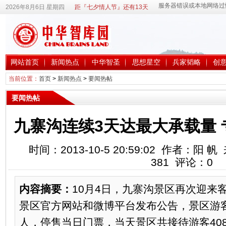
2026年8月6日 星期四
距『七夕情人节』还有13天
网站首页
新闻热点
中华智圣
思想星空
兵家韬略
创
当前位置：
首页
>
新闻热点
>
要闻热帖
要闻热帖
九寨沟连续3天达最大承载量
时间：2013-10-5 20:59:02 作者：
381
评论：
0
内容摘要：
10月4日，九寨沟景区再次迎来客
景区官方网站和微博平台发布公告，景区游客
人，停售当日门票，当天景区共接待游客408