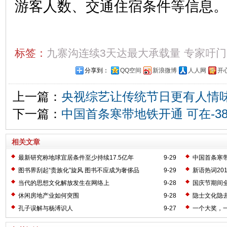
游客人数、交通住宿条件等信息
标签：
九寨沟连续3天达最大承载量
专家吁门
分享到：
QQ空间
新浪微博
人人网
开
上一篇：
央视综艺让传统节日更有人情
下一篇：
中国首条寒带地铁开通 可在-3
相关文章
最新研究称地球宜居条件至少持续17.5亿年
9-29
中国首条寒带
图书界刮起“贵族化”旋风 图书不应成为奢侈品
9-29
新语热词20
当代的思想文化解放发生在网络上
9-28
国庆节期间全
休闲房地产业如何突围
9-28
隐士文化隐
孔子误解与杨溥识人
9-27
一个大奖，