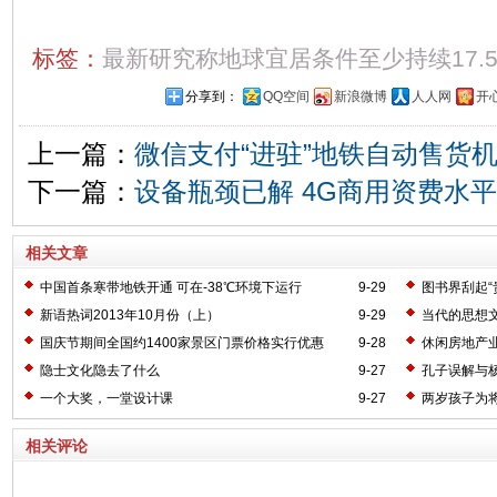
标签：
最新研究称地球宜居条件至少持续17.
分享到：
QQ空间
新浪微博
人人网
开
上一篇：
微信支付“进驻”地铁自动售货机
下一篇：
设备瓶颈已解 4G商用资费水
相关文章
中国首条寒带地铁开通 可在-38℃环境下运行
9-29
图书界刮起“
新语热词2013年10月份（上）
9-29
当代的思想
国庆节期间全国约1400家景区门票价格实行优惠
9-28
休闲房地产
隐士文化隐去了什么
9-27
孔子误解与
一个大奖，一堂设计课
9-27
两岁孩子为
相关评论