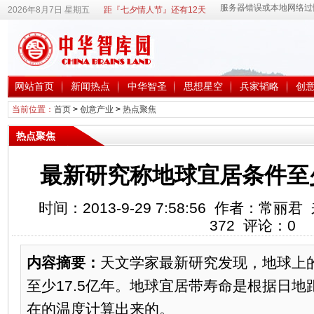
2026年8月7日 星期五
距『七夕情人节』还有12天
网站首页
新闻热点
中华智圣
思想星空
兵家韬略
创
当前位置：
首页
>
创意产业
>
热点聚焦
热点聚焦
最新研究称地球宜居条件至少
时间：2013-9-29 7:58:56 作者：常
372
评论：
0
内容摘要：
天文学家最新研究发现，地球上
至少17.5亿年。地球宜居带寿命是根据日
在的温度计算出来的。