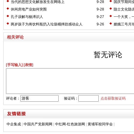
当代的思想文化解放发生在网络上
9-28
国庆节期间全
休闲房地产业如何突围
9-28
隐士文化隐
孔子误解与杨溥识人
9-27
一个大奖，
两岁孩子为将饮料瓶扔入垃圾桶摔跤感动众人
9-26
嫦娥三号月
相关评论
暂无评论
[手写输入]
[表情]
评论者：
验证码：
点击获取验证码
中企集成
|
中国共产党新闻网
|
中红网-红色旅游网
|
黄埔军校同学会
|