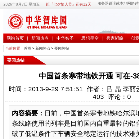
2026年8月7日 星期五
距『七夕情人节』还有12天
网站首页
新闻热点
中华智圣
思想星空
兵家韬略
创
当前位置：
首页
>
新闻热点
>
要闻热帖
要闻热帖
中国首条寒带地铁开通 可在-3
时间：2013-9-29 7:51:51 作者：吕 晶
403
评论：
0
内容摘要：
日前，中国首条寒带地铁哈尔滨
条线路使用的列车是目前国内自重最轻的铝
破了低温条件下车辆安全稳定运行的技术难