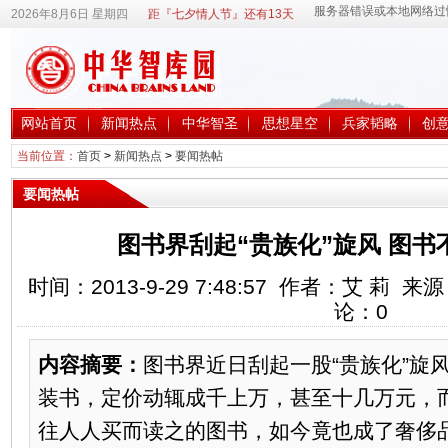
2026年8月6日 星期四
距『七夕情人节』还有13天
网站首页
新闻热点
中华智圣
思想星空
兵家韬略
创
当前位置：
首页
>
新闻热点
>
要闻热帖
要闻热帖
图书界刮起“贵族化”旋风 图
时间：2013-9-29 7:48:57 作者：艾 莉
论：
0
内容摘要：
图书界近日刮起一股“贵族化”旋
装书，定价动辄成千上万，甚至十几万元，
往人人买而读之的图书，如今竟也成了奢侈