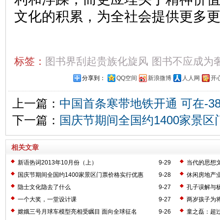
文化的积累，为全社会提供更多
标签：
图书界刮起贵族化旋风
图书不应成为
分享到：
QQ空间
新浪微博
人人网
开
上一篇：
中国首条寒带地铁开通 可在-3
下一篇：
国庆节期间全国约1400家景
相关文章
新语热词2013年10月份（上）
9-29
当代的思想
国庆节期间全国约1400家景区门票价格实行优惠
9-28
休闲房地产
隐士文化隐去了什么
9-27
孔子误解与
一个大奖，一堂设计课
9-27
两岁孩子为
嫦娥三号月球车模型亮相受瞩目 面向全球征名
9-26
童之磊：超过