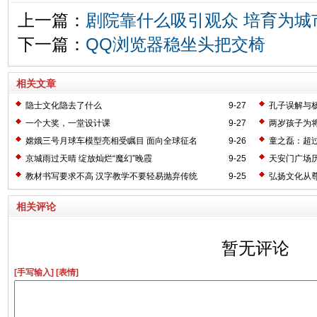
上一篇：
剧院靠什么吸引观众 培育为城
下一篇：
QQ浏览器稳坐头把交椅
相关文章
隐士文化隐去了什么
9-27
孔子误解与
一个大奖，一堂设计课
9-27
两岁孩子为
嫦娥三号月球车模型亮相受瞩目 面向全球征名
9-26
童之磊：超过
京城雨过天晴 绽放灿烂“魔幻”晚霞
9-25
天安门广场历
教材书写要求不高 汉字教学不要轻易抛弃传统
9-25
弘扬文化从
相关评论
暂无评论
[手写输入]
[表情]