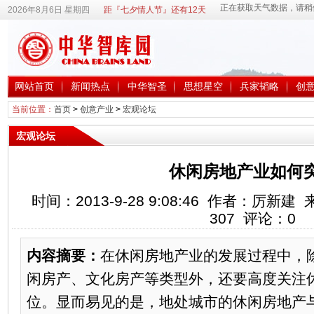
2026年8月6日 星期四
距『七夕情人节』还有12天
网站首页
新闻热点
中华智圣
思想星空
兵家韬略
创
当前位置：
首页
>
创意产业
>
宏观论坛
宏观论坛
休闲房地产业如何
时间：2013-9-28 9:08:46 作者：厉
307
评论：
0
内容摘要：
在休闲房地产业的发展过程中，
闲房产、文化房产等类型外，还要高度关注
位。显而易见的是，地处城市的休闲房地产