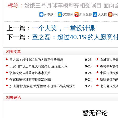
标签：
嫦娥三号月球车模型亮相受瞩目
面向
分享到：
QQ空间
新浪微博
人人网
开
上一篇：
一个大奖，一堂设计课
下一篇：
童之磊：超过40.1%的人愿意
相关文章
童之磊：超过40.1%的人愿意付费阅读
9-26
京城雨过天晴
天安门广场历年最大花篮亮相 直径达50米
9-25
教材书写要
弘扬文化从尊重老艺术家开始
9-24
中国古代文
作家稿酬标准有望提高2到4倍
9-24
听听身体的
少儿图书“贵族化”成恶性循环 价格不能高得没谱
9-23
七旬老人火
相关评论
暂无评论