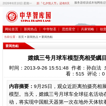
2026年8月10日 星期一
距『七夕情人节』还有8天
网站首页
新闻热点
中华智圣
思想星空
兵家韬略
创
当前位置：
首页
>
新闻热点
>
要闻热帖
要闻热帖
嫦娥三号月球车模型亮相受瞩目
时间：2013-9-26 15:51:48 作者：孙
看：
515
评论：
0
内容摘要：
9月25日，观众近距离拍摄亮相展
模型。当天，嫦娥三号月球车全球征名活动
动，将实现中国航天器第一次在地外天体软