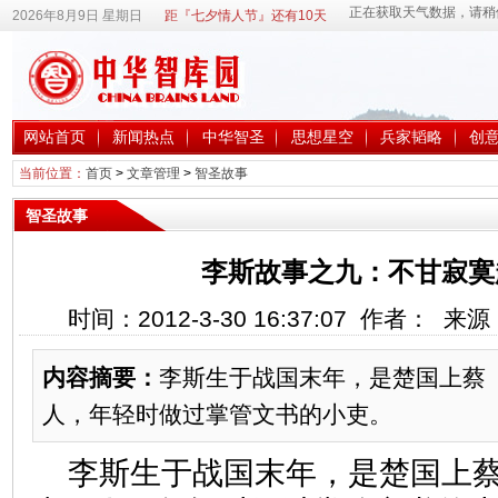
2026年8月9日 星期日
距『七夕情人节』还有10天
网站首页
新闻热点
中华智圣
思想星空
兵家韬略
创
当前位置：
首页
>
文章管理
>
智圣故事
智圣故事
李斯故事之九：不甘寂寞
时间：2012-3-30 16:37:07 作者： 
内容摘要：
李斯生于战国末年，是楚国上蔡
人，年轻时做过掌管文书的小吏。
李斯生于战国末年，是楚国上