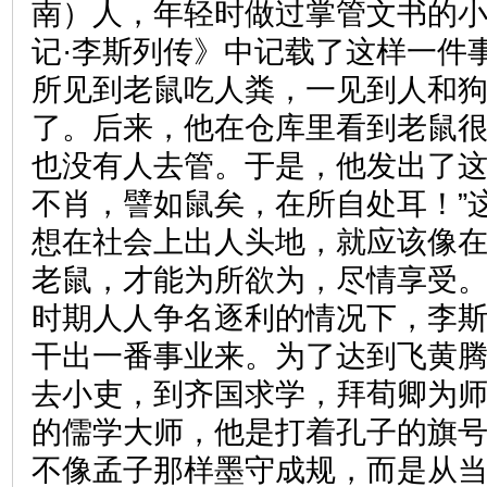
南）人，年轻时做过掌管文书的
记·李斯列传》中记载了这样一件
所见到老鼠吃人粪，一见到人和
了。后来，他在仓库里看到老鼠
也没有人去管。于是，他发出了这
不肖，譬如鼠矣，在所自处耳！”
想在社会上出人头地，就应该像
老鼠，才能为所欲为，尽情享受
时期人人争名逐利的情况下，李
干出一番事业来。为了达到飞黄
去小吏，到齐国求学，拜荀卿为
的儒学大师，他是打着孔子的旗
不像孟子那样墨守成规，而是从