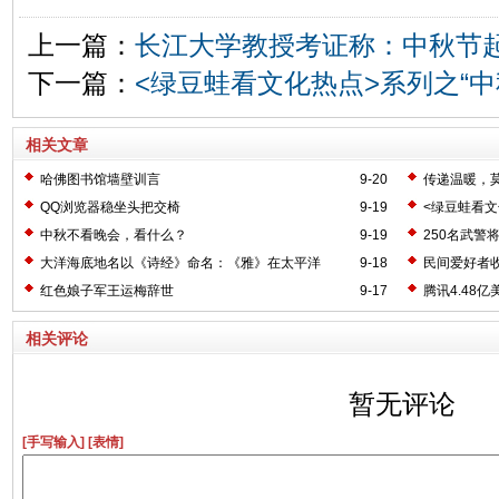
上一篇：
长江大学教授考证称：中秋节
下一篇：
<绿豆蛙看文化热点>系列之“中
相关文章
哈佛图书馆墙壁训言
9-20
传递温暖，
QQ浏览器稳坐头把交椅
9-19
<绿豆蛙看文
中秋不看晚会，看什么？
9-19
250名武警
大洋海底地名以《诗经》命名：《雅》在太平洋
9-18
民间爱好者收
红色娘子军王运梅辞世
9-17
腾讯4.48
相关评论
暂无评论
[手写输入]
[表情]