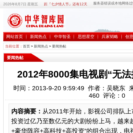
2026年8月7日 星期五
距『七夕情人节』还有12天
网站首页
新闻热点
中华智圣
思想星空
兵家韬略
创
当前位置：
首页
>
新闻热点
>
要闻热帖
要闻热帖
2012年8000集电视剧“无法
时间：2013-9-20 9:59:49 作者：吴
460
评论：
0
内容摘要：
从2011年开始，影视公司排队
投资过亿乃至数亿元的大剧纷纷上马，越来
+豪华阵容+高科技+高投资”的组合出现，电