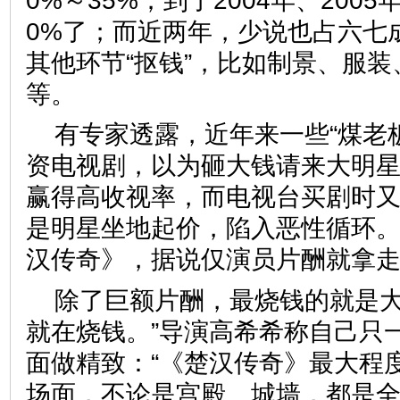
0%～35%；到了2004年、200
0%了；而近两年，少说也占六七
其他环节“抠钱”，比如制景、服
等。
有专家透露，近年来一些“煤老板
资电视剧，以为砸大钱请来大明
赢得高收视率，而电视台买剧时又
是明星坐地起价，陷入恶性循环。
汉传奇》，据说仅演员片酬就拿
除了巨额片酬，最烧钱的就是大
就在烧钱。”导演高希希称自己只
面做精致：“《楚汉传奇》最大程
场面，不论是宫殿、城墙，都是