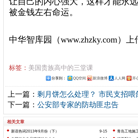
让自己的内心强大，这样才能永
被金钱左右命运。
中华智库园（www.zhzky.com）上
标签：
美国贵族高中的三堂课
分享到：
QQ空间
新浪微博
人人网
开
上一篇：
剩月饼怎么处理？ 市民支招喂
下一篇：
公安部专家的防劫匪忠告
相关文章
新语热词2013年9月份（下）
9-15
青岛工地施