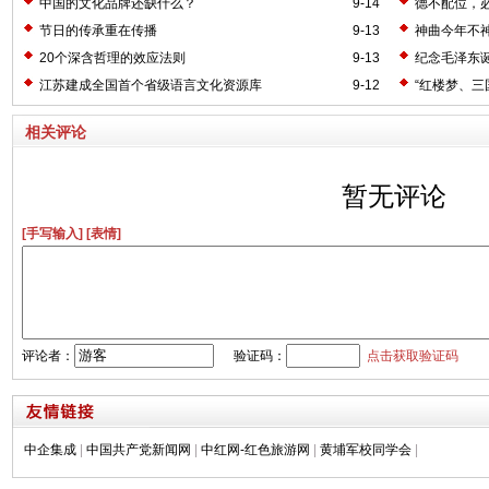
中国的文化品牌还缺什么？
9-14
德不配位，
节日的传承重在传播
9-13
神曲今年不
20个深含哲理的效应法则
9-13
纪念毛泽东诞
江苏建成全国首个省级语言文化资源库
9-12
“红楼梦、三
相关评论
暂无评论
[手写输入]
[表情]
评论者：
验证码：
点击获取验证码
中企集成
|
中国共产党新闻网
|
中红网-红色旅游网
|
黄埔军校同学会
|