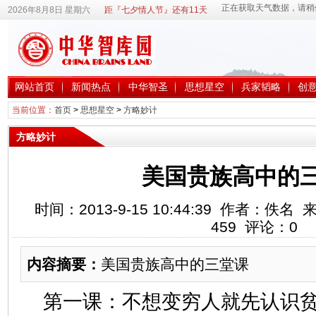
2026年8月8日 星期六
距『七夕情人节』还有11天
网站首页
新闻热点
中华智圣
思想星空
兵家韬略
创
当前位置：
首页
>
思想星空
>
方略妙计
方略妙计
美国贵族高中的
时间：2013-9-15 10:44:39 作者：
459
评论：
0
内容摘要：
美国贵族高中的三堂课
第一课：不想变穷人就先认识