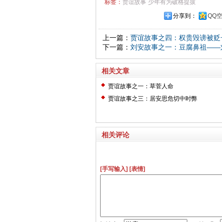
标签：
贾谊故事
少年有为破格提拔
分享到：
QQ
上一篇：
贾谊故事之四：权贵毁谤被贬
下一篇：
刘安故事之一：豆腐鼻祖——
相关文章
贾谊故事之一：草菅人命
贾谊故事之三：居安思危切中时弊
相关评论
[手写输入]
[表情]