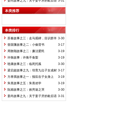
姜尚故事之九：关于姜子牙的歇后语
3-31
本类推荐
本类排行
苏秦故事之三：走马观碑，目识群羊
3-30
曾国藩故事之二：小偷背书
3-17
周敦颐故事之二：廉洁爱民
3-19
许衡故事：许衡不食梨
3-19
嵇康故事之三：临死托孤
3-30
梁启超故事之九：培育九位子女成材
3-17
的神奇“小妾”——王桂荃
方孝孺故事之一：报应在子女身上
3-19
朱熹故事之五：朱熹劝学
3-19
阮籍故事之三：效穷途之哭
3-30
姜尚故事之九：关于姜子牙的歇后语
3-31