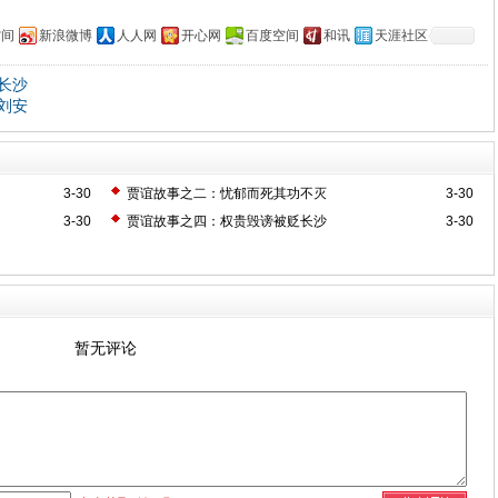
空间
新浪微博
人人网
开心网
百度空间
和讯
天涯社区
长沙
刘安
3-30
贾谊故事之二：忧郁而死其功不灭
3-30
3-30
贾谊故事之四：权贵毁谤被贬长沙
3-30
暂无评论