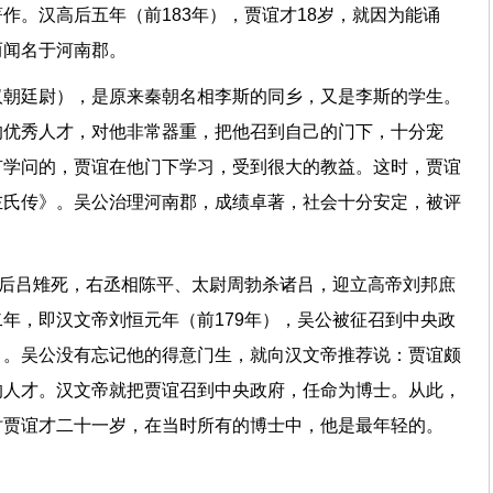
作。汉高后五年（前183年），贾谊才18岁，就因为能诵
而闻名于河南郡。
汉朝廷尉），是原来秦朝名相李斯的同乡，又是李斯的学生。
的优秀人才，对他非常器重，把他召到自己的门下，十分宠
有学问的，贾谊在他门下学习，受到很大的教益。这时，贾谊
左氏传》。吴公治理河南郡，成绩卓著，社会十分安定，被评
高后吕雉死，右丞相陈平、太尉周勃杀诸吕，迎立高帝刘邦庶
年，即汉文帝刘恒元年（前179年），吴公被征召到中央政
）。吴公没有忘记他的得意门生，就向汉文帝推荐说：贾谊颇
的人才。汉文帝就把贾谊召到中央政府，任命为博士。从此，
时贾谊才二十一岁，在当时所有的博士中，他是最年轻的。