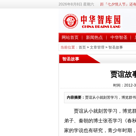
2026年8月8日 星期六
距『七夕情人节』还有
网站首页
新闻热点
中华智圣
当前位置：
首页
>
文章管理
>
智圣故事
智圣故事
贾谊故
时间：2012-3
内容摘要：
贾谊从小就刻苦学习，博览群书
贾谊从小就刻苦学习，博览
弟子、秦朝的博士张苍学习《春
家的学说也有研究，青少年时期