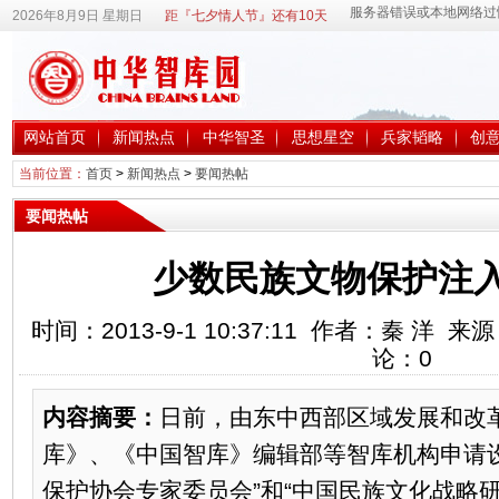
2026年8月9日 星期日
距『七夕情人节』还有10天
网站首页
新闻热点
中华智圣
思想星空
兵家韬略
创
当前位置：
首页
>
新闻热点
>
要闻热帖
要闻热帖
少数民族文物保护注
时间：2013-9-1 10:37:11 作者：秦 洋
论：
0
内容摘要：
日前，由东中西部区域发展和改
库》、《中国智库》编辑部等智库机构申请
保护协会专家委员会”和“中国民族文化战略研