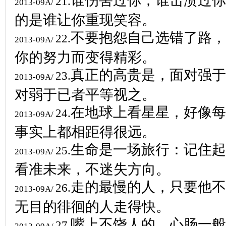
谁伤害过你，谁击溃过你
21.
2013-09A/
的是谁让你重现笑容。
不要抱怨自己选错了路，
22.
2013-09A/
你的努力而变得精彩。
真正的高贵是，面对强于
23.
2013-09A/
对弱于已者平等视之。
在地球上看星星，好像每
24.
2013-09A/
事实上都相距得很远。
生命是一场旅行：记住起
25.
2013-09A/
看准未来，不迷失方向。
走的最慢的人，只要他不
26.
2013-09A/
无目的徘徊的人走得快。
嘴上不饶人的，心肠一般
27.