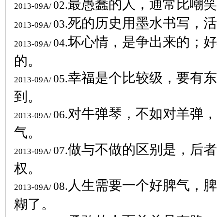
最愚蠢的人，通常比嘲笑
02.
2013-09A/
死的历史用墨水书写，活
03.
2013-09A/
坏心情，是争出来的；好
04.
2013-09A/
的。
幸福是个比较级，要有东
05.
2013-09A/
到。
对牛弹琴，不如对羊弹，
06.
2013-09A/
气。
做与不做的区别是，后者
07.
2013-09A/
权。
人生需要一个好脾气，脾
08.
2013-09A/
糊了。