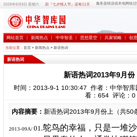
2026年8月8日 星期六
距『七夕情人节』还有11天
网站首页
新闻热点
中华智圣
思想星空
兵家韬略
创
当前位置：
首页
>
新闻热点
>
新语热词
新语热词
新语热词2013年9月
时间：2013-9-1 10:30:47 作者：中
看：
654
评论：
0
内容摘要：
新语热词2013年9月份上（共50
鸵鸟的幸福，只是一堆沙
01.
2013-09A/