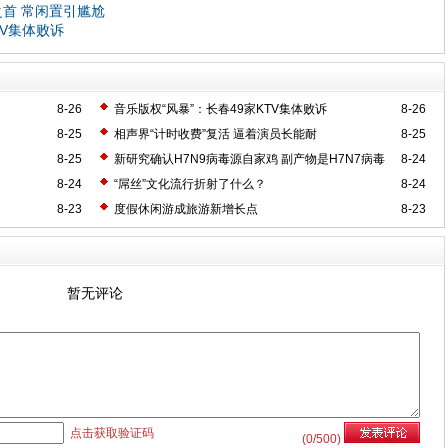
之首 常闲置引尴尬
TV集体败诉
8-26
音乐版权“风暴”：长春49家KTV集体败诉
8-26
8-25
相声界“计时收费”复活 逼着演员长能耐
8-25
8-25
新研究确认H7N9病毒源自家鸡 副产物是H7N7病毒
8-24
8-24
“屌丝”文化流行折射了什么？
8-24
8-23
度假休闲游成旅游新增长点
8-23
暂无评论
点击获取验证码
(
0
/500)