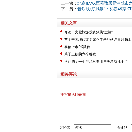
上一篇：
北京IMAX巨幕数居亚洲城市
下一篇：
音乐版权“风暴”：长春49家K
相关文章
评论：文化旅游投资须防“过热”
首个中国现代文学馆创作基地落户贵州独山
易信上市PK微信
关于三秋的六个答案
马化腾：一个产品只要用户满意就死不了
相关评论
[手写输入]
[表情]
评论者：
验证码：