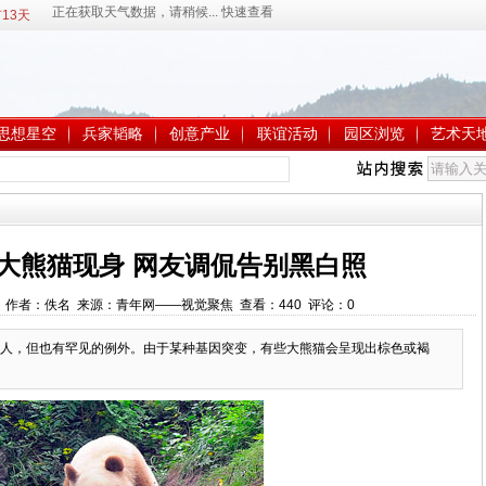
13天
思想星空
兵家韬略
创意产业
联谊活动
园区浏览
艺术天
大熊猫现身 网友调侃告别黑白照
03:08 作者：佚名 来源：青年网——视觉聚焦 查看：
440
评论：
0
人，但也有罕见的例外。由于某种基因突变，有些大熊猫会呈现出棕色或褐