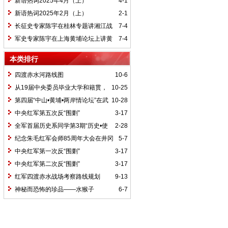
新语热词2025年4月（上）
4-1
新语热词2025年2月（上）
2-1
长征史专家陈宇在桂林专题讲湘江战
7-4
役精神
军史专家陈宇在上海黄埔论坛上讲黄
7-4
埔精神与国家统一大业
本类排行
四渡赤水河路线图
10-6
从19届中央委员毕业大学和籍贯，
10-25
看当代中国文化区域积淀
第四届“中山•黄埔•两岸情论坛”在武
10-28
汉举行
中央红军第五次反“围剿”
3-17
全军首届历史系同学第3期“历史•使
2-28
命”论坛纪要
纪念朱毛红军会师85周年大会在井冈
5-7
山召开
中央红军第一次反“围剿”
3-17
中央红军第二次反“围剿”
3-17
红军四渡赤水战场考察路线规划
9-13
神秘而恐怖的珍品——水猴子
6-7