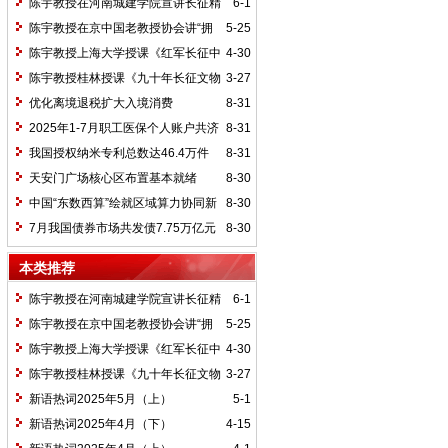
陈宇教授在河南城建学院宣讲长征精
6-1
神及红25军长征史
陈宇教授在京中国老教授协会讲“拥
5-25
抱中华新文明”
陈宇教授上海大学授课《红军长征中
4-30
的黄埔师生》
陈宇教授桂林授课《九十年长征文物
3-27
鉴赏》
优化离境退税扩大入境消费
8-31
2025年1-7月职工医保个人账户共济
8-31
2.31亿人次 共济金额304.57亿元
我国授权纳米专利总数达46.4万件
8-31
天安门广场核心区布置基本就绪
8-30
中国“东数西算”绘就区域算力协同新
8-30
图景
7月我国债券市场共发债7.75万亿元
8-30
本类推荐
陈宇教授在河南城建学院宣讲长征精
6-1
神及红25军长征史
陈宇教授在京中国老教授协会讲“拥
5-25
抱中华新文明”
陈宇教授上海大学授课《红军长征中
4-30
的黄埔师生》
陈宇教授桂林授课《九十年长征文物
3-27
鉴赏》
新语热词2025年5月（上）
5-1
新语热词2025年4月（下）
4-15