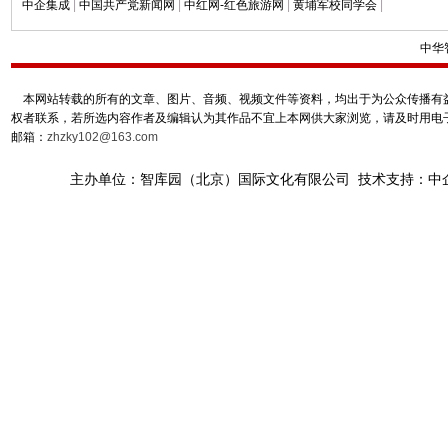
中企集成
|
中国共产党新闻网
|
中红网-红色旅游网
|
黄埔军校同学会
|
中华
本网站转载的所有的文章、图片、音频、视频文件等资料，均出于为公众传播有益
权者联系，若所选内容作者及编辑认为其作品不宜上本网供大家浏览，请及时用电
邮箱：
zhzky102@163.com
主办单位：智库园（北京）国际文化有限公司 技术支持：中