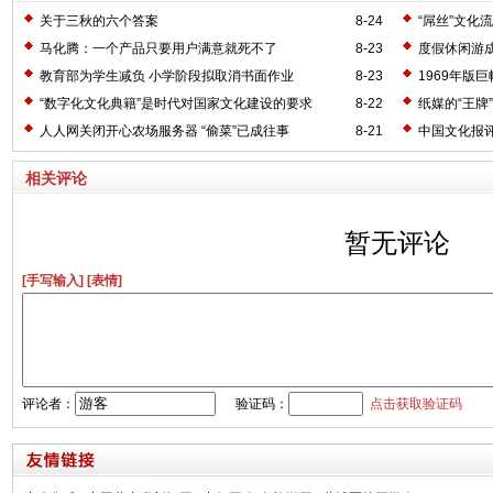
关于三秋的六个答案
8-24
“屌丝”文化
马化腾：一个产品只要用户满意就死不了
8-23
度假休闲游
教育部为学生减负 小学阶段拟取消书面作业
8-23
1969年版
“数字化文化典籍”是时代对国家文化建设的要求
8-22
纸媒的“王牌
人人网关闭开心农场服务器 “偷菜”已成往事
8-21
中国文化报
相关评论
暂无评论
[手写输入]
[表情]
评论者：
验证码：
点击获取验证码