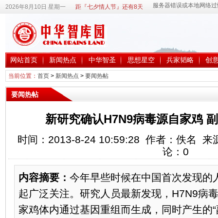
2026年8月10日 星期一
距『七夕情人节』还有8天
网站首页
新闻热点
中华智圣
思想星空
兵家韬略
创
当前位置：
首页
>
新闻热点
>
要闻热帖
要闻热帖
新研究确认H7N9病毒源自家鸡 副
时间：2013-8-24 10:59:28 作者：佚
论：
0
内容摘要：
今年早些时候在中国首次发现的人
起广泛关注。研究人员最新发现，H7N9病
家鸡体内通过基因重组而生成，同时产生的“