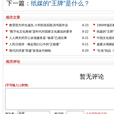
下一篇：
纸媒的“王牌”是什么？
相关文章
教育部为学生减负 小学阶段拟取消书面作业
8-23
1969年版
“数字化文化典籍”是时代对国家文化建设的要求
8-22
纸媒的“王牌
人人网关闭开心农场服务器 “偷菜”已成往事
8-21
中国文化报
人民日报评：唤起我们心中的“正能量”
8-21
盛夏火绳驱
唐代刘济墓“穿越”发现金代铜钱
8-20
“红色”拍品
相关评论
暂无评论
[手写输入]
[表情]
评论者：
验证码：
点击获取验证码