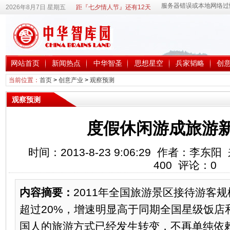
2026年8月7日 星期五
距『七夕情人节』还有12天
网站首页
新闻热点
中华智圣
思想星空
兵家韬略
创
当前位置：
首页
>
创意产业
>
观察预测
观察预测
度假休闲游成旅游
时间：2013-8-23 9:06:29 作者：李
400
评论：
0
内容摘要：
2011年全国旅游景区接待游客
超过20%，增速明显高于同期全国星级饭店
国人的旅游方式已经发生转变，不再单纯依