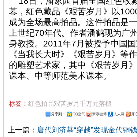
18日，潘家园首届全国红色收
幕，红色藏品《艰苦岁月》以100
成为全场最高拍品。这件拍品是
上世纪70年代。作者潘鹤现为广
身教授。2011年7月被授予中国
《当我长大时》《艰苦岁月》等
的雕塑艺术家，其中《艰苦岁月
课本、中等师范美术课本。
标签：
红色拍品艰苦岁月千万元落槌
分享到：
QQ空间
新浪微博
人人网
开
上一篇：
唐代刘济墓“穿越”发现金代铜