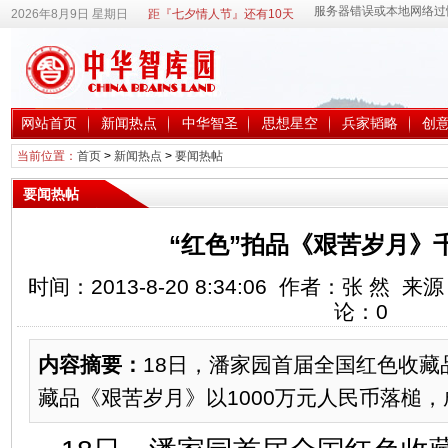
2026年8月9日 星期日
距『七夕情人节』还有10天
网站首页
新闻热点
中华智圣
思想星空
兵家韬略
创
当前位置：
首页
>
新闻热点
>
要闻热帖
要闻热帖
“红色”拍品《艰苦岁月》
时间：2013-8-20 8:34:06 作者：张 然
论：
0
内容摘要：
18日，潘家园首届全国红色收藏
藏品《艰苦岁月》以1000万元人民币落槌