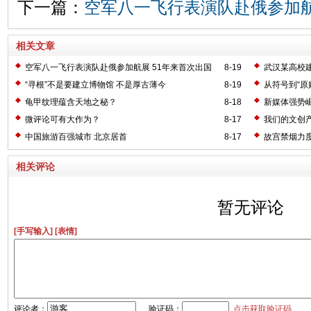
下一篇：
空军八一飞行表演队赴俄参加航
相关文章
空军八一飞行表演队赴俄参加航展 51年来首次出国
8-19
武汉某高校
神
“寻根”不是要建立博物馆 不是厚古薄今
8-19
从符号到“原
龟甲纹理蕴含天地之秘？
8-18
新媒体强势
微评论可有大作为？
8-17
我们的文创
中国旅游百强城市 北京居首
8-17
故宫禁烟力
相关评论
暂无评论
[手写输入]
[表情]
评论者：
验证码：
点击获取验证码