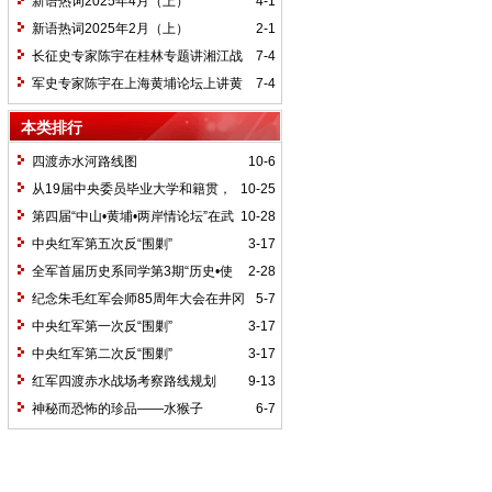
新语热词2025年4月（上）
4-1
新语热词2025年2月（上）
2-1
长征史专家陈宇在桂林专题讲湘江战
7-4
役精神
军史专家陈宇在上海黄埔论坛上讲黄
7-4
埔精神与国家统一大业
本类排行
四渡赤水河路线图
10-6
从19届中央委员毕业大学和籍贯，
10-25
看当代中国文化区域积淀
第四届“中山•黄埔•两岸情论坛”在武
10-28
汉举行
中央红军第五次反“围剿”
3-17
全军首届历史系同学第3期“历史•使
2-28
命”论坛纪要
纪念朱毛红军会师85周年大会在井冈
5-7
山召开
中央红军第一次反“围剿”
3-17
中央红军第二次反“围剿”
3-17
红军四渡赤水战场考察路线规划
9-13
神秘而恐怖的珍品——水猴子
6-7