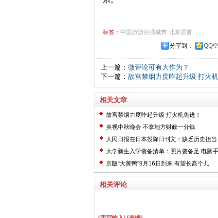
标签：
中国旅游百强城市
北京居首
分享到：
QQ
上一篇：
微评论可有大作为？
下一篇：
故宫禁烟力度昨起升级 打火
相关文章
故宫禁烟力度昨起升级 打火机免进！
央视中秋晚会 不拿地方财政一分钱
人民日报在日本投降日刊文：缺乏历史担当
穷
大学新生入学装备清单：照片要备足 电脑
京版“大黄鸭”9月16日到来 有望长高个儿
相关评论
[手写输入]
[表情]