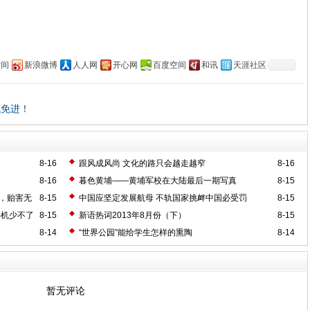
空间
新浪微博
人人网
开心网
百度空间
和讯
天涯社区
机免进！
8-16
跟风成风尚 文化的路只会越走越窄
8-16
8-16
暮色黄埔——黄埔军校在大陆最后一期写真
8-15
，贻害无
8-15
中国应坚定发展航母 不轨国家挑衅中国必受罚
8-15
手机少不了
8-15
新语热词2013年8月份（下）
8-15
8-14
“世界公园”能给学生怎样的熏陶
8-14
暂无评论