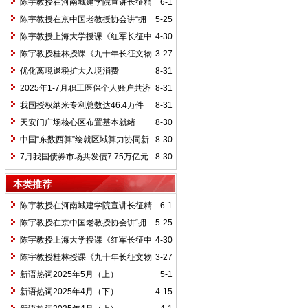
陈宇教授在河南城建学院宣讲长征精
6-1
神及红25军长征史
陈宇教授在京中国老教授协会讲“拥
5-25
抱中华新文明”
陈宇教授上海大学授课《红军长征中
4-30
的黄埔师生》
陈宇教授桂林授课《九十年长征文物
3-27
鉴赏》
优化离境退税扩大入境消费
8-31
2025年1-7月职工医保个人账户共济
8-31
2.31亿人次 共济金额304.57亿元
我国授权纳米专利总数达46.4万件
8-31
天安门广场核心区布置基本就绪
8-30
中国“东数西算”绘就区域算力协同新
8-30
图景
7月我国债券市场共发债7.75万亿元
8-30
本类推荐
陈宇教授在河南城建学院宣讲长征精
6-1
神及红25军长征史
陈宇教授在京中国老教授协会讲“拥
5-25
抱中华新文明”
陈宇教授上海大学授课《红军长征中
4-30
的黄埔师生》
陈宇教授桂林授课《九十年长征文物
3-27
鉴赏》
新语热词2025年5月（上）
5-1
新语热词2025年4月（下）
4-15