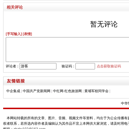
相关评论
暂无评论
[手写输入]
[表情]
评论者：
验证码：
点击获取验证码
中企集成
|
中国共产党新闻网
|
中红网-红色旅游网
|
黄埔军校同学会
|
中华
本网站转载的所有的文章、图片、音频、视频文件等资料，均出于为公众传播有益
权者联系，若所选内容作者及编辑认为其作品不宜上本网供大家浏览，请及时用电
邮箱：
zhzky102@163.com