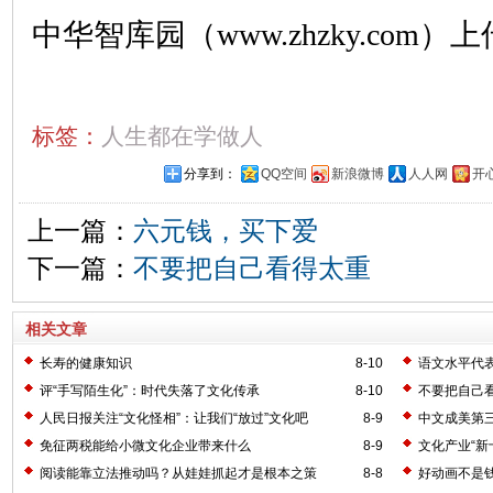
中华智库园（www.zhzky.com）上
标签：
人生都在学做人
分享到：
QQ空间
新浪微博
人人网
开
上一篇：
六元钱，买下爱
下一篇：
不要把自己看得太重
相关文章
长寿的健康知识
8-10
语文水平代表
评“手写陌生化”：时代失落了文化传承
8-10
不要把自己
人民日报关注“文化怪相”：让我们“放过”文化吧
8-9
中文成美第
免征两税能给小微文化企业带来什么
8-9
文化产业“新
阅读能靠立法推动吗？从娃娃抓起才是根本之策
8-8
好动画不是钱