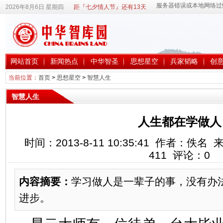
2026年8月6日 星期四
距『七夕情人节』还有13天
网站首页
新闻热点
中华智圣
思想星空
兵家韬略
创
当前位置：
首页
>
思想星空
>
智慧人生
智慧人生
人生都在学做人
时间：2013-8-11 10:35:41 作者：
411
评论：
0
内容摘要：
学习做人是一辈子的事，没有办
进步。