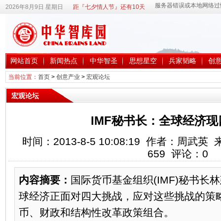
2026年8月9日 星期日
距『七夕情人节』还有10天
网站首页
新闻热点
中华智圣
思想星空
兵家韬略
创
当前位置：
首页
>
创意产业
>
宏观论坛
宏观论坛
IMF秘书长：全球经济
时间：2013-8-5 10:08:19 作者：周
659
评论：
0
内容摘要：
国际货币基金组织(IMF)秘书长
球经济正面对四大挑战，应对这些挑战的策
币、财政和结构性改革政策组合。