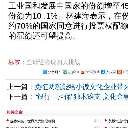
工业国和发展中国家的份额增至45
份额为10 .1%。林建海表示，
约70%的国家同意进行投票权配
的配额还可望提高。
标签：
全球经济现四大挑战
分享到：
QQ空间
新浪微博
人人网
开
上一篇：
免征两税能给小微文化企业带
下一篇：
“银行—担保”独木难支 文化金
相关文章
媒体揭秘：世界八大情报机构
8-5
莫以“扯淡”