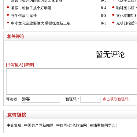
烟台市被列为国家历史文化名城
8-5
《汉字英雄》
暑假，给孩子挑个好动漫
8-4
咖啡图书馆
苍生何故问鬼神
8-3
文化本非功利
中小文化企业要做大 需要抓住新三板
8-3
光明日报质
相关评论
暂无评论
[手写输入]
[表情]
评论者：
验证码：
点击获取验证码
中企集成
|
中国共产党新闻网
|
中红网-红色旅游网
|
黄埔军校同学会
|