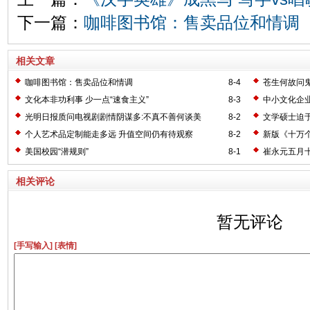
下一篇：
咖啡图书馆：售卖品位和情调
相关文章
咖啡图书馆：售卖品位和情调
8-4
苍生何故问
文化本非功利事 少一点“速食主义”
8-3
中小文化企
光明日报质问电视剧剧情阴谋多:不真不善何谈美
8-2
文学硕士迫
个人艺术品定制能走多远 升值空间仍有待观察
8-2
新版《十万
美国校园“潜规则”
8-1
崔永元五月
相关评论
暂无评论
[手写输入]
[表情]