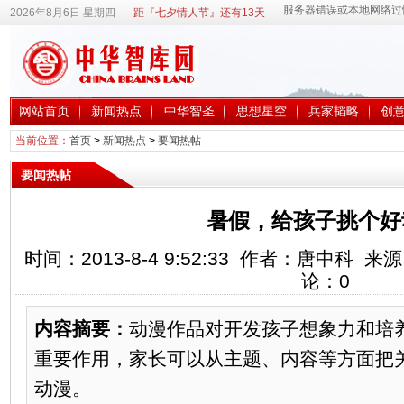
2026年8月6日 星期四
距『七夕情人节』还有13天
网站首页
新闻热点
中华智圣
思想星空
兵家韬略
创
当前位置：
首页
>
新闻热点
>
要闻热帖
要闻热帖
暑假，给孩子挑个好
时间：2013-8-4 9:52:33 作者：唐中科
论：
0
内容摘要：
动漫作品对开发孩子想象力和培
重要作用，家长可以从主题、内容等方面把
动漫。